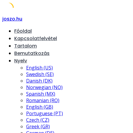
Skip
joszo.hu
to
Főoldal
content
Kapcsolatfelvétel
Tartalom
Bemutatkozás
Nyelv
English (US)
Swedish (SE)
Danish (DK)
Norwegian (NO)
Spanish (MX)
Romanian (RO)
English (GB)
Portuguese (PT)
Czech (CZ)
Greek (GR)