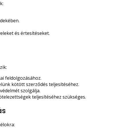
k:
rdekében.
eleket és értesítéseket.
zik:
ai feldolgozásához.
ünk kötött szerződés teljesítéséhez.
védelmét szolgálja.
telezettségek teljesítéséhez szükséges.
ás
élokra: