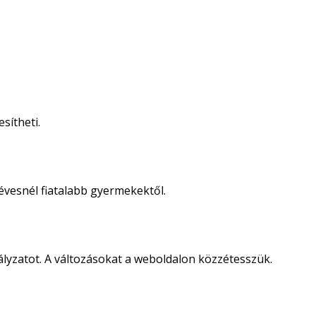
sítheti.
vesnél fiatalabb gyermekektől.
ályzatot. A változásokat a weboldalon közzétesszük.