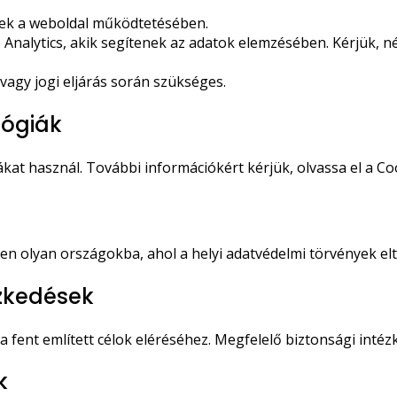
nek a weboldal működtetésében.
 Analytics, akik segítenek az adatok elemzésében. Kérjük, n
agy jogi eljárás során szükséges.
lógiák
t használ. További információkért kérjük, olvassa el a Coo
en olyan országokba, ahol a helyi adatvédelmi törvények el
ézkedések
a fent említett célok eléréséhez. Megfelelő biztonsági int
k