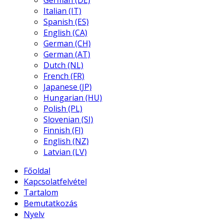
German (DE)
Italian (IT)
Spanish (ES)
English (CA)
German (CH)
German (AT)
Dutch (NL)
French (FR)
Japanese (JP)
Hungarian (HU)
Polish (PL)
Slovenian (SI)
Finnish (FI)
English (NZ)
Latvian (LV)
Főoldal
Kapcsolatfelvétel
Tartalom
Bemutatkozás
Nyelv