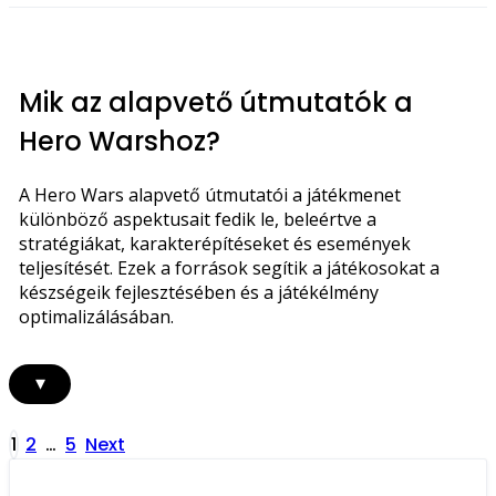
Mik az alapvető útmutatók a
Hero Warshoz?
A Hero Wars alapvető útmutatói a játékmenet
különböző aspektusait fedik le, beleértve a
stratégiákat, karakterépítéseket és események
teljesítését. Ezek a források segítik a játékosokat a
készségeik fejlesztésében és a játékélmény
optimalizálásában.
▾
Posts
1
2
…
5
Next
pagination