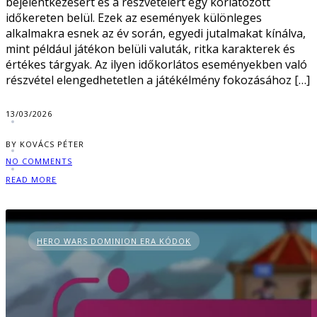
bejelentkezésért és a részvételért egy korlátozott
időkereten belül. Ezek az események különleges
alkalmakra esnek az év során, egyedi jutalmakat kínálva,
mint például játékon belüli valuták, ritka karakterek és
értékes tárgyak. Az ilyen időkorlátos eseményekben való
részvétel elengedhetetlen a játékélmény fokozásához […]
13/03/2026
BY KOVÁCS PÉTER
NO COMMENTS
READ MORE
HERO WARS DOMINION ERA KÓDOK