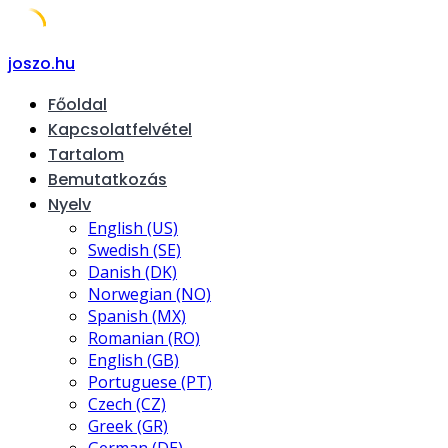
Skip
joszo.hu
to
Főoldal
content
Kapcsolatfelvétel
Tartalom
Bemutatkozás
Nyelv
English (US)
Swedish (SE)
Danish (DK)
Norwegian (NO)
Spanish (MX)
Romanian (RO)
English (GB)
Portuguese (PT)
Czech (CZ)
Greek (GR)