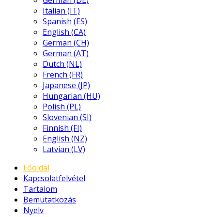
German (DE)
Italian (IT)
Spanish (ES)
English (CA)
German (CH)
German (AT)
Dutch (NL)
French (FR)
Japanese (JP)
Hungarian (HU)
Polish (PL)
Slovenian (SI)
Finnish (FI)
English (NZ)
Latvian (LV)
Főoldal
Kapcsolatfelvétel
Tartalom
Bemutatkozás
Nyelv