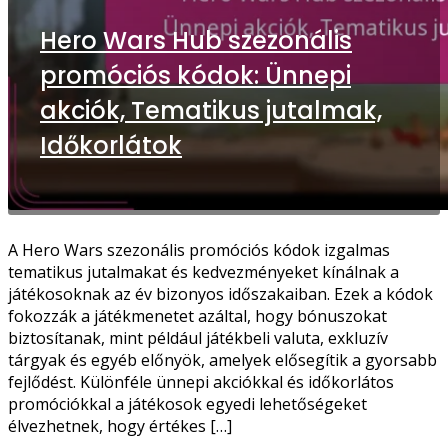
Hero Wars Hub szezonális
promóciós kódok: Ünnepi
akciók, Tematikus jutalmak,
Időkorlátok
A Hero Wars szezonális promóciós kódok izgalmas
tematikus jutalmakat és kedvezményeket kínálnak a
játékosoknak az év bizonyos időszakaiban. Ezek a kódok
fokozzák a játékmenetet azáltal, hogy bónuszokat
biztosítanak, mint például játékbeli valuta, exkluzív
tárgyak és egyéb előnyök, amelyek elősegítik a gyorsabb
fejlődést. Különféle ünnepi akciókkal és időkorlátos
promóciókkal a játékosok egyedi lehetőségeket
élvezhetnek, hogy értékes […]