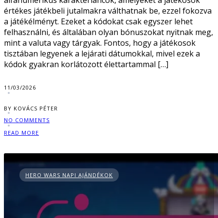
alfanumerikus karakterláncok, amelyeket a játékosok
értékes játékbeli jutalmakra válthatnak be, ezzel fokozva
a játékélményt. Ezeket a kódokat csak egyszer lehet
felhasználni, és általában olyan bónuszokat nyitnak meg,
mint a valuta vagy tárgyak. Fontos, hogy a játékosok
tisztában legyenek a lejárati dátumokkal, mivel ezek a
kódok gyakran korlátozott élettartammal […]
11/03/2026
BY KOVÁCS PÉTER
NO COMMENTS
READ MORE
HERO WARS NAPI AJÁNDÉKOK