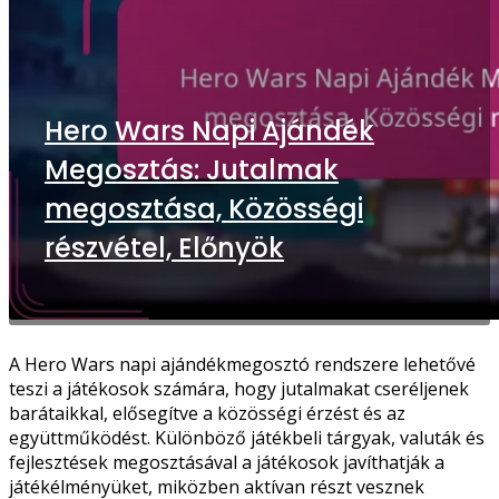
Hero Wars Napi Ajándék
Megosztás: Jutalmak
megosztása, Közösségi
részvétel, Előnyök
A Hero Wars napi ajándékmegosztó rendszere lehetővé
teszi a játékosok számára, hogy jutalmakat cseréljenek
barátaikkal, elősegítve a közösségi érzést és az
együttműködést. Különböző játékbeli tárgyak, valuták és
fejlesztések megosztásával a játékosok javíthatják a
játékélményüket, miközben aktívan részt vesznek