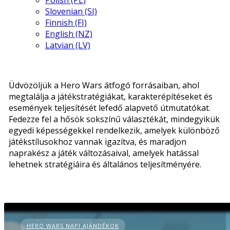
Polish (PL)
Slovenian (SI)
Finnish (FI)
English (NZ)
Latvian (LV)
Üdvözöljük a Hero Wars átfogó forrásaiban, ahol
megtalálja a játékstratégiákat, karakterépítéseket és
események teljesítését lefedő alapvető útmutatókat.
Fedezze fel a hősök sokszínű választékát, mindegyikük
egyedi képességekkel rendelkezik, amelyek különböző
játékstílusokhoz vannak igazítva, és maradjon
naprakész a játék változásaival, amelyek hatással
lehetnek stratégiáira és általános teljesítményére.
HERO WARS NAPI AJÁNDÉKOK