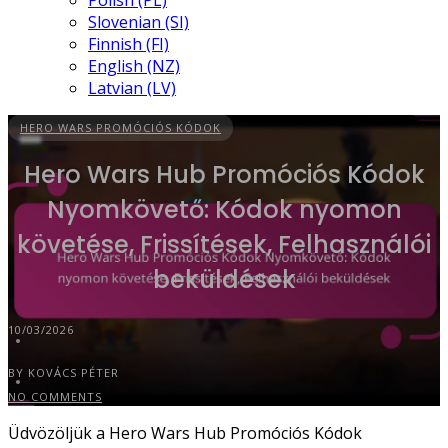
Polish (PL)
Slovenian (SI)
Finnish (FI)
English (NZ)
Latvian (LV)
HERO WARS PROMÓCIÓS KÓDOK
Hero Wars Hub Promóciós Kódok
Nyomkövető: Kódok nyomon
követése, Frissítések, Felhasználói
beküldések
10/03/2026
BY KOVÁCS PÉTER
NO COMMENTS
Üdvözöljük a Hero Wars Hub Promóciós Kódok