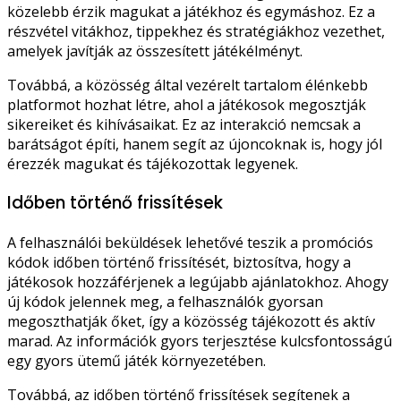
közelebb érzik magukat a játékhoz és egymáshoz. Ez a
részvétel vitákhoz, tippekhez és stratégiákhoz vezethet,
amelyek javítják az összesített játékélményt.
Továbbá, a közösség által vezérelt tartalom élénkebb
platformot hozhat létre, ahol a játékosok megosztják
sikereiket és kihívásaikat. Ez az interakció nemcsak a
barátságot építi, hanem segít az újoncoknak is, hogy jól
érezzék magukat és tájékozottak legyenek.
Időben történő frissítések
A felhasználói beküldések lehetővé teszik a promóciós
kódok időben történő frissítését, biztosítva, hogy a
játékosok hozzáférjenek a legújabb ajánlatokhoz. Ahogy
új kódok jelennek meg, a felhasználók gyorsan
megoszthatják őket, így a közösség tájékozott és aktív
marad. Az információk gyors terjesztése kulcsfontosságú
egy gyors ütemű játék környezetében.
Továbbá, az időben történő frissítések segítenek a