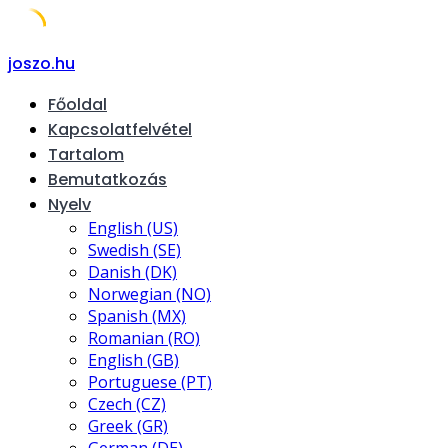
Skip
joszo.hu
to
Főoldal
content
Kapcsolatfelvétel
Tartalom
Bemutatkozás
Nyelv
English (US)
Swedish (SE)
Danish (DK)
Norwegian (NO)
Spanish (MX)
Romanian (RO)
English (GB)
Portuguese (PT)
Czech (CZ)
Greek (GR)