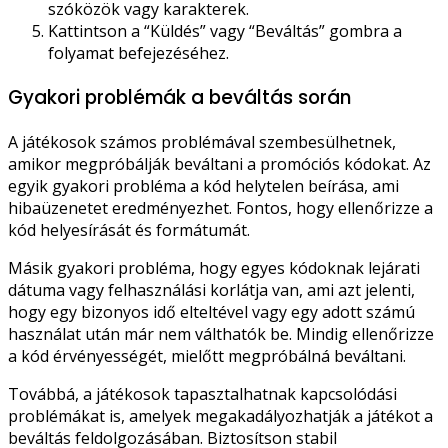
szóközök vagy karakterek.
Kattintson a “Küldés” vagy “Beváltás” gombra a
folyamat befejezéséhez.
Gyakori problémák a beváltás során
A játékosok számos problémával szembesülhetnek,
amikor megpróbálják beváltani a promóciós kódokat. Az
egyik gyakori probléma a kód helytelen beírása, ami
hibaüzenetet eredményezhet. Fontos, hogy ellenőrizze a
kód helyesírását és formátumát.
Másik gyakori probléma, hogy egyes kódoknak lejárati
dátuma vagy felhasználási korlátja van, ami azt jelenti,
hogy egy bizonyos idő elteltével vagy egy adott számú
használat után már nem válthatók be. Mindig ellenőrizze
a kód érvényességét, mielőtt megpróbálná beváltani.
Továbbá, a játékosok tapasztalhatnak kapcsolódási
problémákat is, amelyek megakadályozhatják a játékot a
beváltás feldolgozásában. Biztosítson stabil