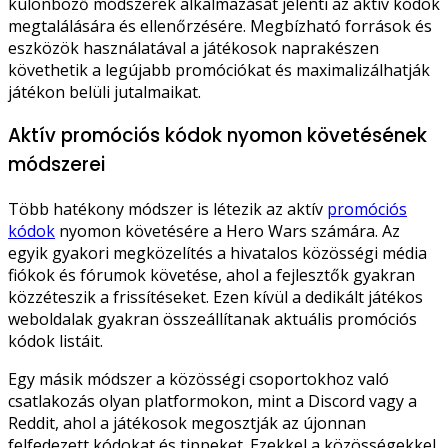
különböző módszerek alkalmazását jelenti az aktív kódok
megtalálására és ellenőrzésére. Megbízható források és
eszközök használatával a játékosok naprakészen
követhetik a legújabb promóciókat és maximalizálhatják
játékon belüli jutalmaikat.
Aktív promóciós kódok nyomon követésének
módszerei
Több hatékony módszer is létezik az aktív
promóciós
kódok
nyomon követésére a Hero Wars számára. Az
egyik gyakori megközelítés a hivatalos közösségi média
fiókok és fórumok követése, ahol a fejlesztők gyakran
közzéteszik a frissítéseket. Ezen kívül a dedikált játékos
weboldalak gyakran összeállítanak aktuális promóciós
kódok listáit.
Egy másik módszer a közösségi csoportokhoz való
csatlakozás olyan platformokon, mint a Discord vagy a
Reddit, ahol a játékosok megosztják az újonnan
felfedezett kódokat és tippeket. Ezekkel a közösségekkel