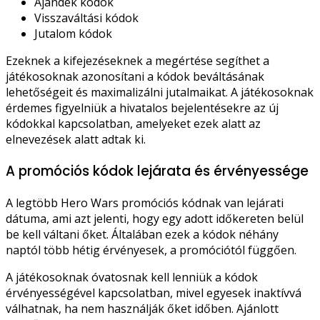
Ajándék kódok
Visszaváltási kódok
Jutalom kódok
Ezeknek a kifejezéseknek a megértése segíthet a
játékosoknak azonosítani a kódok beváltásának
lehetőségeit és maximalizálni jutalmaikat. A játékosoknak
érdemes figyelniük a hivatalos bejelentésekre az új
kódokkal kapcsolatban, amelyeket ezek alatt az
elnevezések alatt adtak ki.
A promóciós kódok lejárata és érvényessége
A legtöbb Hero Wars promóciós kódnak van lejárati
dátuma, ami azt jelenti, hogy egy adott időkereten belül
be kell váltani őket. Általában ezek a kódok néhány
naptól több hétig érvényesek, a promóciótól függően.
A játékosoknak óvatosnak kell lenniük a kódok
érvényességével kapcsolatban, mivel egyesek inaktívvá
válhatnak, ha nem használják őket időben. Ajánlott