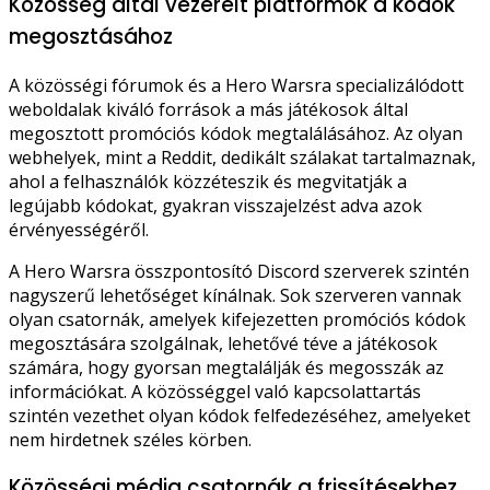
Közösség által vezérelt platformok a kódok
megosztásához
A közösségi fórumok és a Hero Warsra specializálódott
weboldalak kiváló források a más játékosok által
megosztott promóciós kódok megtalálásához. Az olyan
webhelyek, mint a Reddit, dedikált szálakat tartalmaznak,
ahol a felhasználók közzéteszik és megvitatják a
legújabb kódokat, gyakran visszajelzést adva azok
érvényességéről.
A Hero Warsra összpontosító Discord szerverek szintén
nagyszerű lehetőséget kínálnak. Sok szerveren vannak
olyan csatornák, amelyek kifejezetten promóciós kódok
megosztására szolgálnak, lehetővé téve a játékosok
számára, hogy gyorsan megtalálják és megosszák az
információkat. A közösséggel való kapcsolattartás
szintén vezethet olyan kódok felfedezéséhez, amelyeket
nem hirdetnek széles körben.
Közösségi média csatornák a frissítésekhez