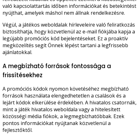
való kapcsolattartás időben információkat és betekintést
nyújthat, amelyek máshol nem állnak rendelkezésre.
Végül, a játékos weboldalak hírleveleire való feliratkozás
biztosíthatja, hogy közvetlenül az e-mail fiókjába kapja a
legújabb promóciós kód bejelentéseket. Ez a proaktív
megközelítés segít Önnek lépést tartani a legfrissebb
ajánlatokkal.
A megbízható források fontossága a
frissítésekhez
A promóciós kódok nyomon követéséhez megbízható
források használata elengedhetetlen a csalások és a
lejárt kódok elkerülése érdekében. A hivatalos csatornák,
mint a játék hivatalos weboldala vagy a hitelesített
közösségi média fiókok, a legmegbízhatóbbak. Ezek
pontos információkat nyújtanak közvetlenül a
fejlesztőktől.