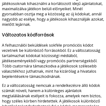
játékosoknak kihasználni a korlátozott idejű ajánlatokat,
maximalizálva játékon belüli előnyeiket. Minél
gyorsabban osztja meg a közösség az új kódokat, annál
nagyobb az esélye, hogy a játékosok kihasználják azokat,
mielőtt lejárnak.
Változatos kódforrások
A felhasználói beküldések sokféle promóciós kódot
vezetnek be különböző forrásokból. Ez a változatosság
tartalmazhat kódokat közösségi médiából,
játékeseményekből vagy promóciós partnerségekből.
Több csatornára támaszkodva a játékosok szélesebb
választékhoz juthatnak, mint ha kizárólag a hivatalos
bejelentésekre támaszkodnának.
Ez a változatosság nemcsak a rendelkezésre álló kódok
számát növeli, hanem a különleges ajánlatok
megtalálásának esélyeit is fokozza, amelyek nem biztos,
hogy széles körben hirdetettek. A játékosok különböző