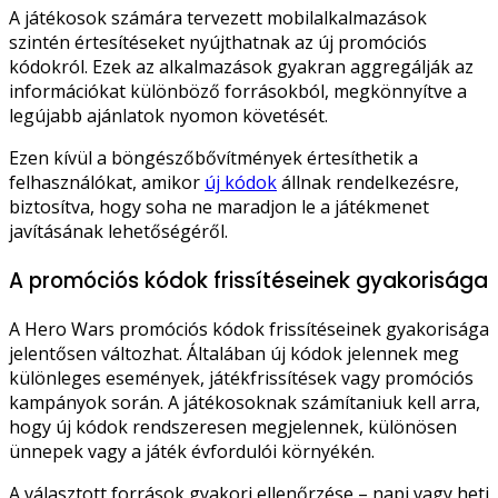
A játékosok számára tervezett mobilalkalmazások
szintén értesítéseket nyújthatnak az új promóciós
kódokról. Ezek az alkalmazások gyakran aggregálják az
információkat különböző forrásokból, megkönnyítve a
legújabb ajánlatok nyomon követését.
Ezen kívül a böngészőbővítmények értesíthetik a
felhasználókat, amikor
új kódok
állnak rendelkezésre,
biztosítva, hogy soha ne maradjon le a játékmenet
javításának lehetőségéről.
A promóciós kódok frissítéseinek gyakorisága
A Hero Wars promóciós kódok frissítéseinek gyakorisága
jelentősen változhat. Általában új kódok jelennek meg
különleges események, játékfrissítések vagy promóciós
kampányok során. A játékosoknak számítaniuk kell arra,
hogy új kódok rendszeresen megjelennek, különösen
ünnepek vagy a játék évfordulói környékén.
A választott források gyakori ellenőrzése – napi vagy heti