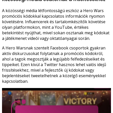
A közösségi média létfontosságú eszköz a Hero Wars
promóciós kódokkal kapcsolatos információk nyomon
követésére. Influencerek és tartalomkészítők követése
olyan platformokon, mint a YouTube, értékes
betekintést nyújthat, mivel sokan osztanak meg kódokat
a játékmenet videói vagy oktatóanyagai során.
A Hero Warsnak szentelt Facebook csoportok gyakran
aktív diskurzusokat folytatnak a promóciós kódokról,
ahol a tagok megosztják a legújabb felfedezéseiket és
tippeiket. Ezen kívül a Twitter hasznos lehet valós idejű
frissítésekhez, mivel a fejlesztők új kódokat vagy
bejelentéseket tweetelhetnek a közelgő eseményekkel
kapcsolatban.