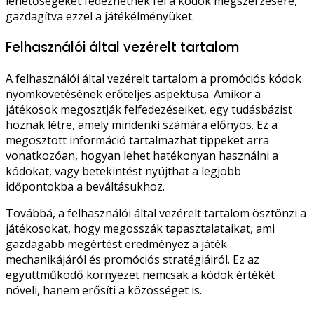
lehetőségeket fedezhetnek fel a kódok megszerzésére,
gazdagítva ezzel a játékélményüket.
Felhasználói által vezérelt tartalom
A felhasználói által vezérelt tartalom a promóciós kódok
nyomkövetésének erőteljes aspektusa. Amikor a
játékosok megosztják felfedezéseiket, egy tudásbázist
hoznak létre, amely mindenki számára előnyös. Ez a
megosztott információ tartalmazhat tippeket arra
vonatkozóan, hogyan lehet hatékonyan használni a
kódokat, vagy betekintést nyújthat a legjobb
időpontokba a beváltásukhoz.
Továbbá, a felhasználói által vezérelt tartalom ösztönzi a
játékosokat, hogy megosszák tapasztalataikat, ami
gazdagabb megértést eredményez a játék
mechanikájáról és promóciós stratégiáiról. Ez az
együttműködő környezet nemcsak a kódok értékét
növeli, hanem erősíti a közösséget is.