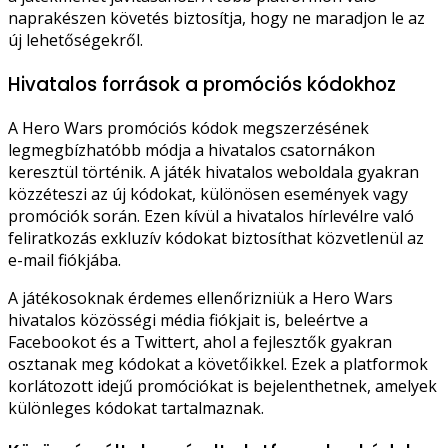
naprakészen követés biztosítja, hogy ne maradjon le az
új lehetőségekről.
Hivatalos források a promóciós kódokhoz
A Hero Wars promóciós kódok megszerzésének
legmegbízhatóbb módja a hivatalos csatornákon
keresztül történik. A játék hivatalos weboldala gyakran
közzéteszi az új kódokat, különösen események vagy
promóciók során. Ezen kívül a hivatalos hírlevélre való
feliratkozás exkluzív kódokat biztosíthat közvetlenül az
e-mail fiókjába.
A játékosoknak érdemes ellenőrizniük a Hero Wars
hivatalos közösségi média fiókjait is, beleértve a
Facebookot és a Twittert, ahol a fejlesztők gyakran
osztanak meg kódokat a követőikkel. Ezek a platformok
korlátozott idejű promóciókat is bejelenthetnek, amelyek
különleges kódokat tartalmaznak.