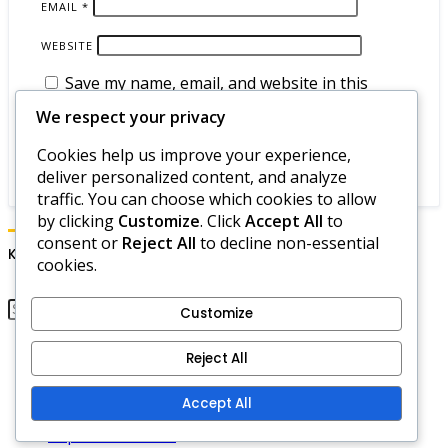
EMAIL
*
WEBSITE
Save my name, email, and website in this
browser for the next time I comment.
We respect your privacy
Cookies help us improve your experience,
deliver personalized content, and analyze
traffic. You can choose which cookies to allow
by clicking
Customize
. Click
Accept All
to
consent or
Reject All
to decline non-essential
Keresés
cookies.
Customize
Bemutatkozás
Reject All
Adatvédelmi szabályzat
Szolgáltatási feltételek
Accept All
Sütiszabályzat
Kapcsolatfelvétel