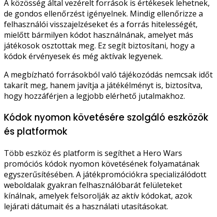
A közösség által vezérelt források is értékesek lehetnek,
de gondos ellenőrzést igényelnek. Mindig ellenőrizze a
felhasználói visszajelzéseket és a forrás hitelességét,
mielőtt bármilyen kódot használnának, amelyet más
játékosok osztottak meg. Ez segít biztosítani, hogy a
kódok érvényesek és még aktívak legyenek.
A megbízható forrásokból való tájékozódás nemcsak időt
takarít meg, hanem javítja a játékélményt is, biztosítva,
hogy hozzáférjen a legjobb elérhető jutalmakhoz.
Kódok nyomon követésére szolgáló eszközök
és platformok
Több eszköz és platform is segíthet a Hero Wars
promóciós kódok nyomon követésének folyamatának
egyszerűsítésében. A játékpromóciókra specializálódott
weboldalak gyakran felhasználóbarát felületeket
kínálnak, amelyek felsorolják az aktív kódokat, azok
lejárati dátumait és a használati utasításokat.