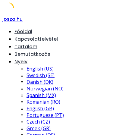
Skip
joszo.hu
to
Főoldal
content
Kapcsolatfelvétel
Tartalom
Bemutatkozás
Nyelv
English (US)
Swedish (SE)
Danish (DK)
Norwegian (NO)
Spanish (MX)
Romanian (RO)
English (GB)
Portuguese (PT)
Czech (CZ)
Greek (GR)