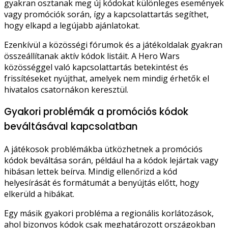
gyakran osztanak meg új kódokat különleges események
vagy promóciók során, így a kapcsolattartás segíthet,
hogy elkapd a legújabb ajánlatokat.
Ezenkívül a közösségi fórumok és a játékoldalak gyakran
összeállítanak aktív kódok listáit. A Hero Wars
közösséggel való kapcsolattartás betekintést és
frissítéseket nyújthat, amelyek nem mindig érhetők el
hivatalos csatornákon keresztül.
Gyakori problémák a promóciós kódok
beváltásával kapcsolatban
A játékosok problémákba ütközhetnek a promóciós
kódok beváltása során, például ha a kódok lejártak vagy
hibásan lettek beírva. Mindig ellenőrizd a kód
helyesírását és formátumát a benyújtás előtt, hogy
elkerüld a hibákat.
Egy másik gyakori probléma a regionális korlátozások,
ahol bizonyos kódok csak meghatározott országokban