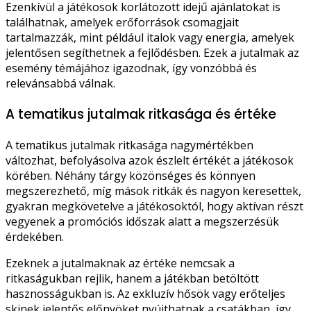
Ezenkívül a játékosok korlátozott idejű ajánlatokat is
találhatnak, amelyek erőforrások csomagjait
tartalmazzák, mint például italok vagy energia, amelyek
jelentősen segíthetnek a fejlődésben. Ezek a jutalmak az
esemény témájához igazodnak, így vonzóbbá és
relevánsabbá válnak.
A tematikus jutalmak ritkasága és értéke
A tematikus jutalmak ritkasága nagymértékben
változhat, befolyásolva azok észlelt értékét a játékosok
körében. Néhány tárgy közönséges és könnyen
megszerezhető, míg mások ritkák és nagyon keresettek,
gyakran megkövetelve a játékosoktól, hogy aktívan részt
vegyenek a promóciós időszak alatt a megszerzésük
érdekében.
Ezeknek a jutalmaknak az értéke nemcsak a
ritkaságukban rejlik, hanem a játékban betöltött
hasznosságukban is. Az exkluzív hősök vagy erőteljes
skinek jelentős előnyöket nyújthatnak a csatákban, így