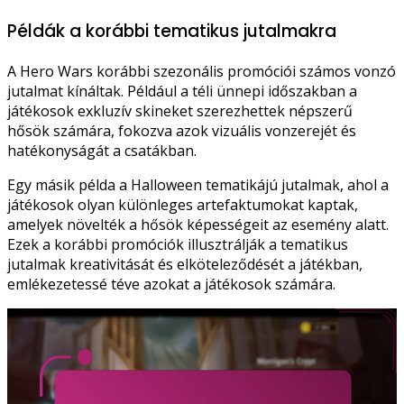
Példák a korábbi tematikus jutalmakra
A Hero Wars korábbi szezonális promóciói számos vonzó
jutalmat kínáltak. Például a téli ünnepi időszakban a
játékosok exkluzív skineket szerezhettek népszerű
hősök számára, fokozva azok vizuális vonzerejét és
hatékonyságát a csatákban.
Egy másik példa a Halloween tematikájú jutalmak, ahol a
játékosok olyan különleges artefaktumokat kaptak,
amelyek növelték a hősök képességeit az esemény alatt.
Ezek a korábbi promóciók illusztrálják a tematikus
jutalmak kreativitását és elköteleződését a játékban,
emlékezetessé téve azokat a játékosok számára.