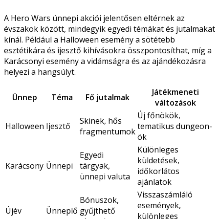
A Hero Wars ünnepi akciói jelentősen eltérnek az
évszakok között, mindegyik egyedi témákat és jutalmakat
kínál. Például a Halloween esemény a sötétebb
esztétikára és ijesztő kihívásokra összpontosíthat, míg a
Karácsonyi esemény a vidámságra és az ajándékozásra
helyezi a hangsúlyt.
Játékmeneti
Ünnep
Téma
Fő jutalmak
változások
Új főnökök,
Skinek, hős
Halloween
Ijesztő
tematikus dungeon-
fragmentumok
ök
Különleges
Egyedi
küldetések,
Karácsony
Ünnepi
tárgyak,
időkorlátos
ünnepi valuta
ajánlatok
Visszaszámláló
Bónuszok,
események,
Újév
Ünneplő
gyűjthető
különleges