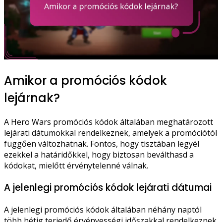
Amikor a promóciós kódok
lejárnak?
A Hero Wars promóciós kódok általában meghatározott
lejárati dátumokkal rendelkeznek, amelyek a promóciótól
függően változhatnak. Fontos, hogy tisztában legyél
ezekkel a határidőkkel, hogy biztosan beválthasd a
kódokat, mielőtt érvénytelenné válnak.
A jelenlegi promóciós kódok lejárati dátumai
A jelenlegi promóciós kódok általában néhány naptól
több hétig terjedő érvényességi időszakkal rendelkeznek.