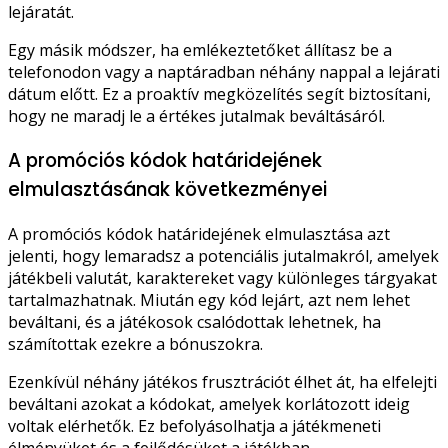
lejáratát.
Egy másik módszer, ha emlékeztetőket állítasz be a
telefonodon vagy a naptáradban néhány nappal a lejárati
dátum előtt. Ez a proaktív megközelítés segít biztosítani,
hogy ne maradj le a értékes jutalmak beváltásáról.
A promóciós kódok határidejének
elmulasztásának következményei
A promóciós kódok határidejének elmulasztása azt
jelenti, hogy lemaradsz a potenciális jutalmakról, amelyek
játékbeli valutát, karaktereket vagy különleges tárgyakat
tartalmazhatnak. Miután egy kód lejárt, azt nem lehet
beváltani, és a játékosok csalódottak lehetnek, ha
számítottak ezekre a bónuszokra.
Ezenkívül néhány játékos frusztrációt élhet át, ha elfelejti
beváltani azokat a kódokat, amelyek korlátozott ideig
voltak elérhetők. Ez befolyásolhatja a játékmeneti
élményüket és a fejlődésüket a játékban.