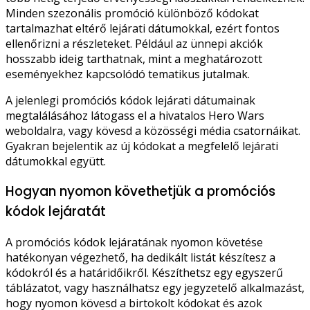
Minden szezonális promóció különböző kódokat
tartalmazhat eltérő lejárati dátumokkal, ezért fontos
ellenőrizni a részleteket. Például az ünnepi akciók
hosszabb ideig tarthatnak, mint a meghatározott
eseményekhez kapcsolódó tematikus jutalmak.
A jelenlegi promóciós kódok lejárati dátumainak
megtalálásához látogass el a hivatalos Hero Wars
weboldalra, vagy kövesd a közösségi média csatornáikat.
Gyakran bejelentik az új kódokat a megfelelő lejárati
dátumokkal együtt.
Hogyan nyomon követhetjük a promóciós
kódok lejáratát
A promóciós kódok lejáratának nyomon követése
hatékonyan végezhető, ha dedikált listát készítesz a
kódokról és a határidőikről. Készíthetsz egy egyszerű
táblázatot, vagy használhatsz egy jegyzetelő alkalmazást,
hogy nyomon kövesd a birtokolt kódokat és azok