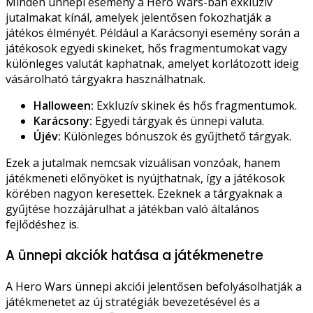
Minden ünnepi esemény a Hero Wars-ban exkluzív
jutalmakat kínál, amelyek jelentősen fokozhatják a
játékos élményét. Például a Karácsonyi esemény során a
játékosok egyedi skineket, hős fragmentumokat vagy
különleges valutát kaphatnak, amelyet korlátozott ideig
vásárolható tárgyakra használhatnak.
Halloween:
Exkluzív skinek és hős fragmentumok.
Karácsony:
Egyedi tárgyak és ünnepi valuta.
Újév:
Különleges bónuszok és gyűjthető tárgyak.
Ezek a jutalmak nemcsak vizuálisan vonzóak, hanem
játékmeneti előnyöket is nyújthatnak, így a játékosok
körében nagyon keresettek. Ezeknek a tárgyaknak a
gyűjtése hozzájárulhat a játékban való általános
fejlődéshez is.
A ünnepi akciók hatása a játékmenetre
A Hero Wars ünnepi akciói jelentősen befolyásolhatják a
játékmenetet az új stratégiák bevezetésével és a