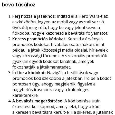
beváltásához
Férj hozzá a játékhoz:
Indítsd el a Hero Wars-t az
eszközödön, legyen az mobil vagy asztali verzió.
Győződj meg róla, hogy be vagy jelentkezve a
fiókodba, hogy elkezdhesd a beváltási folyamatot.
Keress promóciós kódokat:
Keresd a érvényes
promóciós kódokat hivatalos csatornákon, mint
például a játék közösségi média oldalai, hírlevelek
vagy közösségi fórumok. A szezonális promóciók
gyakran egyedi kódokat kínálnak, amelyek
fokozhatják a játékmenetedet.
Írd be a kódokat:
Navigálj a beállítások vagy
promóciós kód szekcióba a játékban. Írd be a kódot
pontosan úgy, ahogy megjelenik, figyelve a
nagybetűs írásmódra vagy a különleges
karakterekre.
A beváltás megerősítése:
A kód beírása után
értesítést kell kapnod, amely jelzi, hogy a kód
sikeresen beváltásra került-e. Ha sikeres, a jutalmak