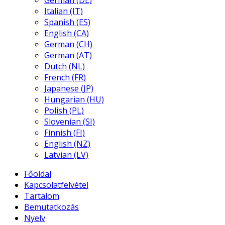
German (DE)
Italian (IT)
Spanish (ES)
English (CA)
German (CH)
German (AT)
Dutch (NL)
French (FR)
Japanese (JP)
Hungarian (HU)
Polish (PL)
Slovenian (SI)
Finnish (FI)
English (NZ)
Latvian (LV)
Főoldal
Kapcsolatfelvétel
Tartalom
Bemutatkozás
Nyelv