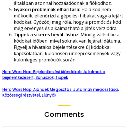
általában azonnal hozzáadódnak a fiókodhoz.
Gyakori problémák elhárítása:
Ha a kód nem
működik, ellenőrizd a gépelési hibákat vagy a lejárt
kódokat. Győződj meg róla, hogy a promóciós kód
még érvényes és alkalmazható a játék verziódra.
Tippek a sikeres beváltáshoz:
Mindig váltsd be a
kódokat időben, mivel soknak van lejárati dátuma.
Figyelj a hivatalos bejelentésekre új kódokkal
kapcsolatban, különösen ünnepi események vagy
különleges promóciók során.
Hero Wars Napi Bejelentkezési Ajándékok: Jutalmak a
bejelentkezésért, Bónuszok, Tippek
Hero Wars Napi Ajándék Megosztás: Jutalmak megosztása,
Közösségi részvétel, Előnyök
Comments