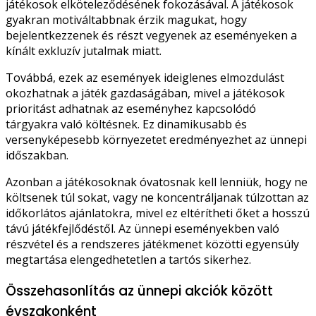
játékosok elköteleződésének fokozásával. A játékosok
gyakran motiváltabbnak érzik magukat, hogy
bejelentkezzenek és részt vegyenek az eseményeken a
kínált exkluzív jutalmak miatt.
Továbbá, ezek az események ideiglenes elmozdulást
okozhatnak a játék gazdaságában, mivel a játékosok
prioritást adhatnak az eseményhez kapcsolódó
tárgyakra való költésnek. Ez dinamikusabb és
versenyképesebb környezetet eredményezhet az ünnepi
időszakban.
Azonban a játékosoknak óvatosnak kell lenniük, hogy ne
költsenek túl sokat, vagy ne koncentráljanak túlzottan az
időkorlátos ajánlatokra, mivel ez eltérítheti őket a hosszú
távú játékfejlődéstől. Az ünnepi eseményekben való
részvétel és a rendszeres játékmenet közötti egyensúly
megtartása elengedhetetlen a tartós sikerhez.
Összehasonlítás az ünnepi akciók között
évszakonként