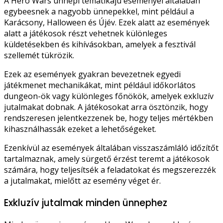
A Hero Wars ünnepi tematikájú eseményei általában
egybeesnek a nagyobb ünnepekkel, mint például a
Karácsony, Halloween és Újév. Ezek alatt az események
alatt a játékosok részt vehetnek különleges
küldetésekben és kihívásokban, amelyek a fesztivál
szellemét tükrözik.
Ezek az események gyakran bevezetnek egyedi
játékmenet mechanikákat, mint például időkorlátos
dungeon-ök vagy különleges főnökök, amelyek exkluzív
jutalmakat dobnak. A játékosokat arra ösztönzik, hogy
rendszeresen jelentkezzenek be, hogy teljes mértékben
kihasználhassák ezeket a lehetőségeket.
Ezenkívül az események általában visszaszámláló időzítőt
tartalmaznak, amely sürgető érzést teremt a játékosok
számára, hogy teljesítsék a feladatokat és megszerezzék
a jutalmakat, mielőtt az esemény véget ér.
Exkluzív jutalmak minden ünnephez