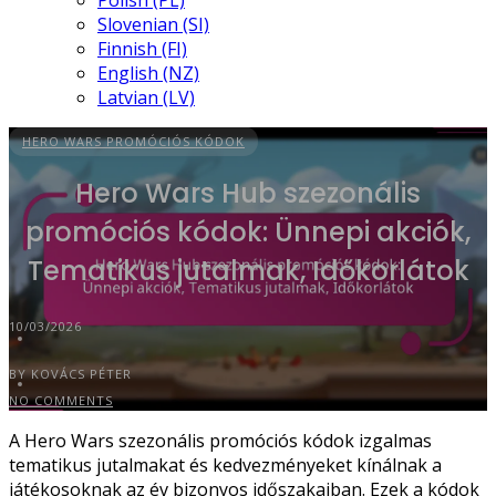
Polish (PL)
Slovenian (SI)
Finnish (FI)
English (NZ)
Latvian (LV)
HERO WARS PROMÓCIÓS KÓDOK
Hero Wars Hub szezonális
promóciós kódok: Ünnepi akciók,
Tematikus jutalmak, Időkorlátok
10/03/2026
BY KOVÁCS PÉTER
NO COMMENTS
A Hero Wars szezonális promóciós kódok izgalmas
tematikus jutalmakat és kedvezményeket kínálnak a
játékosoknak az év bizonyos időszakaiban. Ezek a kódok