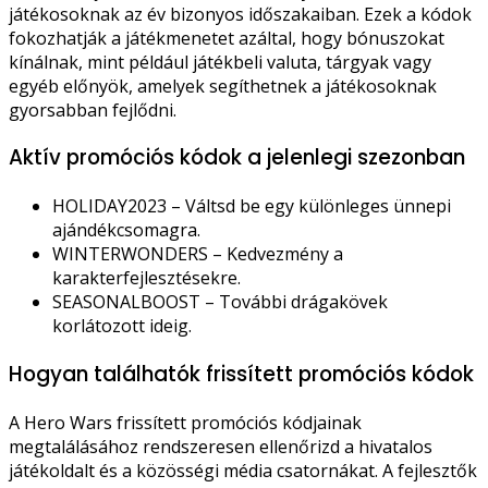
játékosoknak az év bizonyos időszakaiban. Ezek a kódok
fokozhatják a játékmenetet azáltal, hogy bónuszokat
kínálnak, mint például játékbeli valuta, tárgyak vagy
egyéb előnyök, amelyek segíthetnek a játékosoknak
gyorsabban fejlődni.
Aktív promóciós kódok a jelenlegi szezonban
HOLIDAY2023 – Váltsd be egy különleges ünnepi
ajándékcsomagra.
WINTERWONDERS – Kedvezmény a
karakterfejlesztésekre.
SEASONALBOOST – További drágakövek
korlátozott ideig.
Hogyan találhatók frissített promóciós kódok
A Hero Wars frissített promóciós kódjainak
megtalálásához rendszeresen ellenőrizd a hivatalos
játékoldalt és a közösségi média csatornákat. A fejlesztők