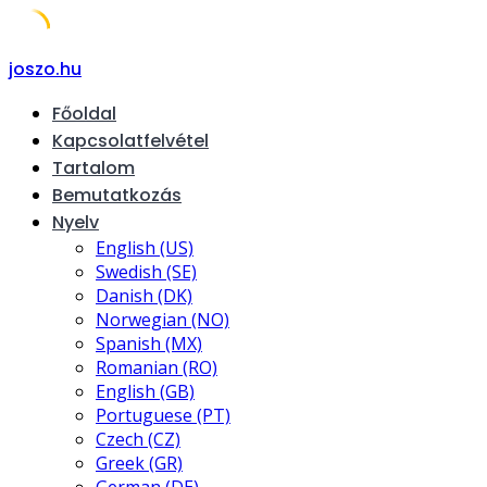
Skip
joszo.hu
to
Főoldal
content
Kapcsolatfelvétel
Tartalom
Bemutatkozás
Nyelv
English (US)
Swedish (SE)
Danish (DK)
Norwegian (NO)
Spanish (MX)
Romanian (RO)
English (GB)
Portuguese (PT)
Czech (CZ)
Greek (GR)