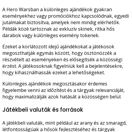
A Hero Warsban a különleges ajándékok gyakran
eseményekhez vagy promóciókhoz kapcsolódnak, egyedi
jutalmakat biztosítva, amelyek nem mindig elérhetők.
Példák közé tartoznak az exkluzív skinek, ritka hős
darabok vagy különleges esemény tokenek.
Ezeket a korlátozott idejű ajándékokat a játékosok
megoszthatják egymás között, hogy ösztönözzék a
részvételt az eseményeken és elősegítsék a közösségi
érzést. A játékosoknak figyelniük kell a bejelentésekre,
hogy kihasználhassák ezeket a lehetőségeket.
Különleges ajándékok megosztásakor érdemes
figyelembe venni az időzítést és a tárgyak relevanciáját,
hogy maximalizálják azok hatását a közösségen belül.
Játékbeli valuták és források
A játékbeli valuták, mint például az arany és az smaragd,
létfontosságúak a hősök fejlesztéséhez és tárgyak