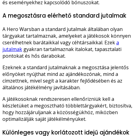
és eseményekhez kapcsolódó bónuszokat.
A megosztásra elérhető standard jutalmak
A Hero Warsban a standard jutalmak általában olyan
tárgyakat tartalmaznak, amelyeket a játékosok könnyen
cserélhetnek barátaikkal vagy céhtársaikkal. Ezek
a
jutalmak
gyakran tartalmaznak italokat, tapasztalati
pontokat és hős darabokat.
Ezeknek a standard jutalmaknak a megosztása jelentős
előnyöket nyújthat mind az ajándékozónak, mind a
címzettnek, mivel segít a karakter fejlődésében és az
általános játékélmény javításában.
A játékosoknak rendszeresen ellenőrizniük kell a
készletüket a megosztható többlettárgyakért, biztosítva,
hogy hozzájáruljanak a közösségükhöz, miközben
optimalizálják saját játékélményüket.
Különleges vagy korlátozott idejű ajándékok