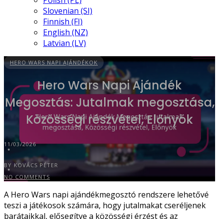
Polish (PL)
Slovenian (SI)
Finnish (FI)
English (NZ)
Latvian (LV)
HERO WARS NAPI AJÁNDÉKOK
Hero Wars Napi Ajándék
Megosztás: Jutalmak megosztása,
Közösségi részvétel, Előnyök
11/03/2026
BY KOVÁCS PÉTER
NO COMMENTS
A Hero Wars napi ajándékmegosztó rendszere lehetővé
teszi a játékosok számára, hogy jutalmakat cseréljenek
barátaikkal, elősegítve a közösségi érzést és az