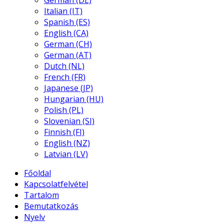
German (DE)
Italian (IT)
Spanish (ES)
English (CA)
German (CH)
German (AT)
Dutch (NL)
French (FR)
Japanese (JP)
Hungarian (HU)
Polish (PL)
Slovenian (SI)
Finnish (FI)
English (NZ)
Latvian (LV)
Főoldal
Kapcsolatfelvétel
Tartalom
Bemutatkozás
Nyelv