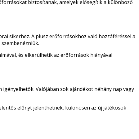
őforrásokat biztosítanak, amelyek elősegítik a különböző
rai sikerhez. A plusz erőforrásokhoz való hozzáféréssel a
ne szembenézniük.
lmával, és elkerülhetik az erőforrások hiányával
nem igényelhetők. Valójában sok ajándékot néhány nap vagy
elentős előnyt jelenthetnek, különösen az új játékosok