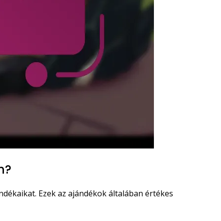
n?
ndékaikat. Ezek az ajándékok általában értékes