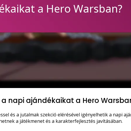
k a napi ajándékaikat a Hero Warsba
el és a jutalmak szekció elérésével igényelhetik a napi ajá
etnek a játékmenet és a karakterfejlesztés javításában.