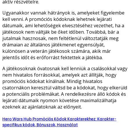
aktív részvételre.
Ugyanakkor vannak hátrányok is, amelyeket figyelembe
kell venni. A promóciós kódoknak lehetnek lejárati
dátumaik, ami lehetőségek elvesztéséhez vezethet, ha a
játékosok nem váltják be őket időben. Továbbá, bár a
jutalmak hasznosak, nem feltétlenül változtatják meg
drámaian az általános játékmenet egyensúlyát,
különösen a veterán játékosok számára, akik már
jelentős időt és erőforrást fektettek a játékba.
A játékosoknak óvatosnak kell lenniük a csalásokkal vagy
nem hivatalos forrásokkal, amelyek azt állítják, hogy
promóciós kódokat kínálnak. Mindig hivatalos
csatornákon keresztül váltsd be a kódokat, hogy elkerüld
a potenciális problémákat. A rendelkezésre álló kódok és
lejárati dátumaik nyomon követése maximalizálhatja
ezeknek az ajánlatoknak az előnyeit.
Hero Wars Hub Promóciós Kódok Karakterekhez: Karakter-
specifikus kódok, Bónuszok, Használat