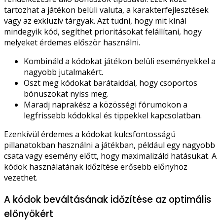
tartozhat a játékon belüli valuta, a karakterfejlesztések
vagy az exkluzív tárgyak. Azt tudni, hogy mit kínál
mindegyik kód, segíthet prioritásokat felállítani, hogy
melyeket érdemes először használni.
Kombináld a kódokat játékon belüli eseményekkel a
nagyobb jutalmakért.
Oszt meg kódokat barátaiddal, hogy csoportos
bónuszokat nyiss meg.
Maradj naprakész a közösségi fórumokon a
legfrissebb kódokkal és tippekkel kapcsolatban.
Ezenkívül érdemes a kódokat kulcsfontosságú
pillanatokban használni a játékban, például egy nagyobb
csata vagy esemény előtt, hogy maximalizáld hatásukat. A
kódok használatának időzítése erősebb előnyhöz
vezethet.
A kódok beváltásának időzítése az optimális
előnyökért