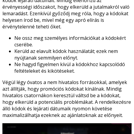
kódok lejárati dátumait. Mindig ellenőrizd az
érvényességi időszakot, hogy elkerüld a jutalmakról való
lemaradást. Ezenkívül győződj meg róla, hogy a kódokat
helyesen írod be, mivel még egy apró elírás is
érvénytelenné teheti őket.
Ne ossz meg személyes információkat a kódokért
cserébe.
Kerüld az elavult kódok használatát; ezek nem
nyújtanak semmilyen előnyt.
Ne hagyd figyelmen kívül a kódokhoz kapcsolódó
feltételeket és kikötéseket.
Végül légy óvatos a nem hivatalos forrásokkal, amelyek
azt állítják, hogy promóciós kódokat kínálnak. Mindig
hivatalos csatornákon keresztül váltsd be a kódokat,
hogy elkerüld a potenciális problémákat. A rendelkezésre
álló kódok és lejárati dátumaik nyomon követése
maximalizálhatja ezeknek az ajánlatoknak az előnyeit.