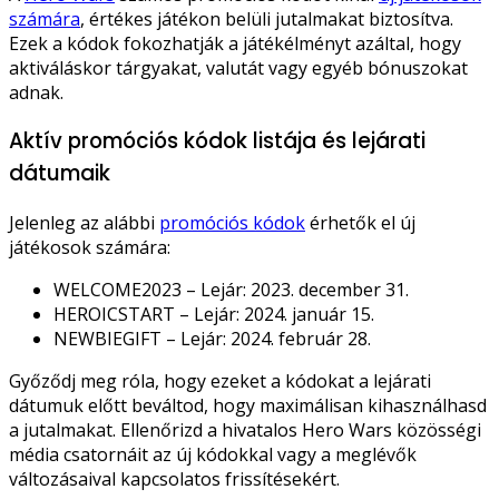
számára
, értékes játékon belüli jutalmakat biztosítva.
Ezek a kódok fokozhatják a játékélményt azáltal, hogy
aktiváláskor tárgyakat, valutát vagy egyéb bónuszokat
adnak.
Aktív promóciós kódok listája és lejárati
dátumaik
Jelenleg az alábbi
promóciós kódok
érhetők el új
játékosok számára:
WELCOME2023 – Lejár: 2023. december 31.
HEROICSTART – Lejár: 2024. január 15.
NEWBIEGIFT – Lejár: 2024. február 28.
Győződj meg róla, hogy ezeket a kódokat a lejárati
dátumuk előtt beváltod, hogy maximálisan kihasználhasd
a jutalmakat. Ellenőrizd a hivatalos Hero Wars közösségi
média csatornáit az új kódokkal vagy a meglévők
változásaival kapcsolatos frissítésekért.