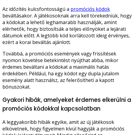
Az időzítés kulcsfontosságú a
promóciós kódok
beváltásakor. A játékosoknak arra kell törekedniük, hogy
a kódokat a lehető leghamarabb használják, amint
elérhetők, hogy biztosítsák a teljes előnyöket a lejárati
dátumok előtt. A legtöbb kód korlátozott ideig érvényes,
ezért a korai beváltás ajánlott.
Továbbá, a promóciós események vagy frissítések
nyomon követése betekintést nyújthat abba, mikor
érdemes beváltani a kódokat a maximális hatás
érdekében. Például, ha egy kódot egy dupla jutalom
esemény alatt használsz, az felerősítheti a kapott
bónuszokat.
Gyakori hibák, amelyeket érdemes elkerülni a
promóciós kódokkal kapcsolatban
A leggyakoribb hibák egyike, amit az új játékosok
elkövetnek, hogy figyelmen kívül hagyják a promóciós