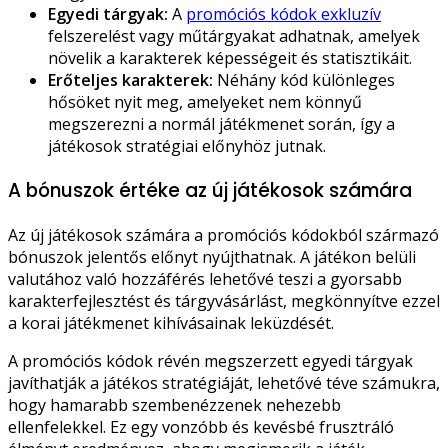
Egyedi tárgyak:
A
promóciós kódok exkluzív
felszerelést vagy műtárgyakat adhatnak, amelyek
növelik a karakterek képességeit és statisztikáit.
Erőteljes karakterek:
Néhány kód különleges
hősöket nyit meg, amelyeket nem könnyű
megszerezni a normál játékmenet során, így a
játékosok stratégiai előnyhöz jutnak.
A bónuszok értéke az új játékosok számára
Az új játékosok számára a promóciós kódokból származó
bónuszok jelentős előnyt nyújthatnak. A játékon belüli
valutához való hozzáférés lehetővé teszi a gyorsabb
karakterfejlesztést és tárgyvásárlást, megkönnyítve ezzel
a korai játékmenet kihívásainak leküzdését.
A promóciós kódok révén megszerzett egyedi tárgyak
javíthatják a játékos stratégiáját, lehetővé téve számukra,
hogy hamarabb szembenézzenek nehezebb
ellenfelekkel. Ez egy vonzóbb és kevésbé frusztráló