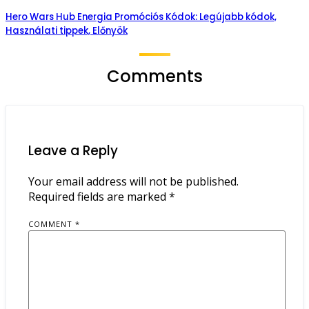
Hero Wars Hub Energia Promóciós Kódok: Legújabb kódok,
Használati tippek, Előnyök
Comments
Leave a Reply
Your email address will not be published.
Required fields are marked
*
COMMENT
*