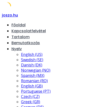
Skip
joszo.hu
to
Főoldal
content
Kapcsolatfelvétel
Tartalom
Bemutatkozás
Nyelv
English (US)
Swedish (SE)
Danish (DK)
Norwegian (NO)
Spanish (MX)
Romanian (RO)
English (GB)
Portuguese (PT)
Czech (CZ)
Greek (GR)