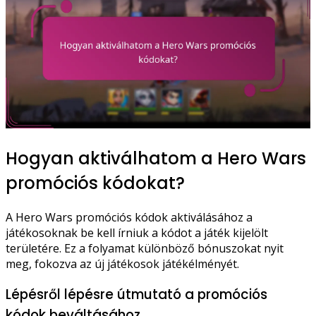
Hogyan aktiválhatom a Hero Wars
promóciós kódokat?
A Hero Wars promóciós kódok aktiválásához a
játékosoknak be kell írniuk a kódot a játék kijelölt
területére. Ez a folyamat különböző bónuszokat nyit
meg, fokozva az új játékosok játékélményét.
Lépésről lépésre útmutató a promóciós
kódok beváltásához