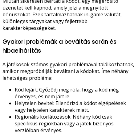
Miután sikeresen beírtad a kódot, egy megerősítő
üzenetet kell kapnod, amely jelzi a megnyitott
bónuszokat. Ezek tartalmazhatnak in-game valutát,
különleges tárgyakat vagy fejlettebb
karakterképességeket.
Gyakori problémák a beváltás során és
hibaelhárítás
A játékosok számos gyakori problémával találkozhatnak,
amikor megpróbálják beváltani a kódokat. Íme néhány
lehetséges probléma:
Kód lejárt: Győződj meg róla, hogy a kód még
érvényes, és nem járt le.
Helytelen bevitel: Ellenőrizd a kódot elgépelések
vagy helytelen karakterek miatt.
Regionális korlátozások: Néhány kód csak
specifikus régiókban vagy a játék bizonyos
verzióiban érvényes.