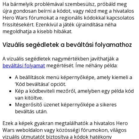
Ha bármelyik problémával szembesülsz, próbáld meg
újra gondosan beírni a kódot, vagy nézd meg a hivatalos
Hero Wars fórumokat a regionális kódokkal kapcsolatos
frissítésekért. Ezenkívül a játék újraindítása néha
megoldhatja a kisebb hibákat.
Vizuális segédletek a beváltási folyamathoz
A vizuális segédletek nagymértékben javíthatják a
beváltási folyamat
megértését. Íme néhány példa:
A beállítások menü képernyőképe, amely kiemeli a
‘Kód beváltása’ opciót.
Kép a kódbeviteli mezőről, amelyben egy példa kód
van kitöltve.
Megerősítő üzenet képernyőképe a sikeres
beváltás után.
Ezek a képek gyakran megtalálhatók a hivatalos Hero
Wars weboldalon vagy közösségi fórumokon, világos
vizuális útmutatót biztosítva a kódok hatékony