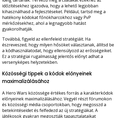
időzítésekhez igazodva, hogy a lehető legjobban
kihasználhasd a fejlesztéseket. Például, tartsd meg a
hatékony kódokat főnökharcokhoz vagy PvP
mérkőzésekhez, ahol a legnagyobb hatást
gyakorolhatják.
Továbbá, figyeld az ellenfeleid stratégiáit. Ha
észreveszed, hogy milyen hősöket választanak, állítsd be
a kódhasználatodat, hogy ellensúlyozd az erősségeiket.
Ez a stratégiai rugalmasság jelentős előnyt adhat a
versenyképes helyzetekben.
Közösségi tippek a kódok előnyeinek
maximalizálásához
A Hero Wars közössége értékes forrás a karakterkódok
előnyeinek maximalizálásához. Vegyél részt fórumokon
és közösségi média csoportokban, hogy megosszd a
betekintéseidet és felfedezd az új stratégiákat. A
játékosok gyakran megosztják tapasztalataikat