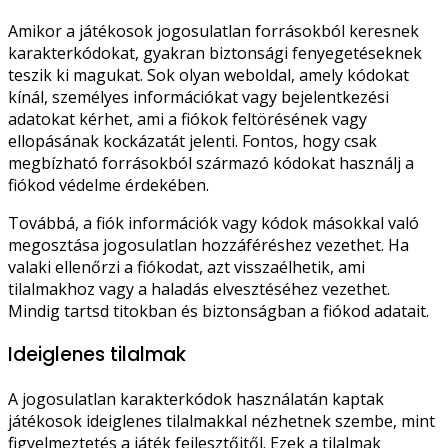
Amikor a játékosok jogosulatlan forrásokból keresnek
karakterkódokat, gyakran biztonsági fenyegetéseknek
teszik ki magukat. Sok olyan weboldal, amely kódokat
kínál, személyes információkat vagy bejelentkezési
adatokat kérhet, ami a fiókok feltörésének vagy
ellopásának kockázatát jelenti. Fontos, hogy csak
megbízható forrásokból származó kódokat használj a
fiókod védelme érdekében.
Továbbá, a fiók információk vagy kódok másokkal való
megosztása jogosulatlan hozzáféréshez vezethet. Ha
valaki ellenőrzi a fiókodat, azt visszaélhetik, ami
tilalmakhoz vagy a haladás elvesztéséhez vezethet.
Mindig tartsd titokban és biztonságban a fiókod adatait.
Ideiglenes tilalmak
A jogosulatlan karakterkódok használatán kaptak
játékosok ideiglenes tilalmakkal nézhetnek szembe, mint
figyelmeztetés a játék fejlesztőitől. Ezek a tilalmak