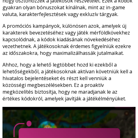
hogy ösztönözzék a játékosok részvételét. Ezek a kódok
gyakran olyan bónuszokat kínálnak, mint az in-game
valuta, karakterfejlesztések vagy exkluzív tárgyak.
A promóciós kampányok, különösen azok, amelyek új
karakterek bevezetéséhez vagy játék mérföldkövekhez
kapcsolódnak, a kódok kiadásának növekedéséhez
vezethetnek. A játékosoknak érdemes figyelniük ezekre
az időszakokra, hogy maximalizálhassák jutalmaikat.
Ahhoz, hogy a lehető legtöbbet hozd ki ezekből a
lehetőségekből, a játékosoknak aktívan követniük kell a
hivatalos bejelentéseket és részt kell venniük a
közösségi megbeszélésekben. Ez a proaktív
megközelítés biztosítja, hogy ne maradjanak le az
értékes kódokról, amelyek javítják a játékélményüket.