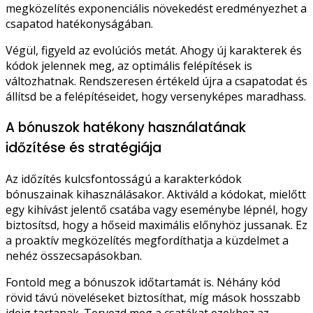
megközelítés exponenciális növekedést eredményezhet a
csapatod hatékonyságában.
Végül, figyeld az evolúciós metát. Ahogy új karakterek és
kódok jelennek meg, az optimális felépítések is
változhatnak. Rendszeresen értékeld újra a csapatodat és
állítsd be a felépítéseidet, hogy versenyképes maradhass.
A bónuszok hatékony használatának
időzítése és stratégiája
Az időzítés kulcsfontosságú a karakterkódok
bónuszainak kihasználásakor. Aktiváld a kódokat, mielőtt
egy kihívást jelentő csatába vagy eseménybe lépnél, hogy
biztosítsd, hogy a hőseid maximális előnyhöz jussanak. Ez
a proaktív megközelítés megfordíthatja a küzdelmet a
nehéz összecsapásokban.
Fontold meg a bónuszok időtartamát is. Néhány kód
rövid távú növeléseket biztosíthat, míg mások hosszabb
ideig tartanak. Tervezd meg a csatákat ezekhez az