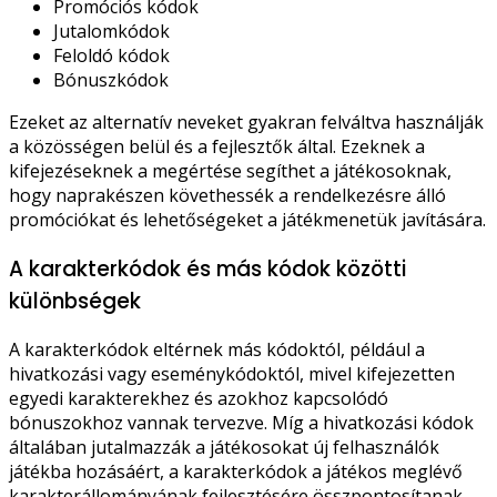
Promóciós kódok
Jutalomkódok
Feloldó kódok
Bónuszkódok
Ezeket az alternatív neveket gyakran felváltva használják
a közösségen belül és a fejlesztők által. Ezeknek a
kifejezéseknek a megértése segíthet a játékosoknak,
hogy naprakészen követhessék a rendelkezésre álló
promóciókat és lehetőségeket a játékmenetük javítására.
A karakterkódok és más kódok közötti
különbségek
A karakterkódok eltérnek más kódoktól, például a
hivatkozási vagy eseménykódoktól, mivel kifejezetten
egyedi karakterekhez és azokhoz kapcsolódó
bónuszokhoz vannak tervezve. Míg a hivatkozási kódok
általában jutalmazzák a játékosokat új felhasználók
játékba hozásáért, a karakterkódok a játékos meglévő
karakterállományának fejlesztésére összpontosítanak.