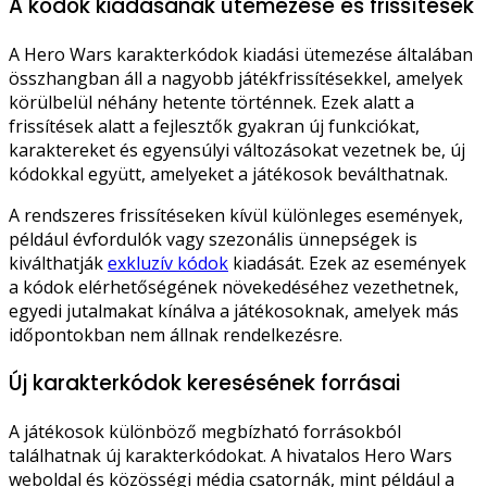
A kódok kiadásának ütemezése és frissítések
A Hero Wars karakterkódok kiadási ütemezése általában
összhangban áll a nagyobb játékfrissítésekkel, amelyek
körülbelül néhány hetente történnek. Ezek alatt a
frissítések alatt a fejlesztők gyakran új funkciókat,
karaktereket és egyensúlyi változásokat vezetnek be, új
kódokkal együtt, amelyeket a játékosok beválthatnak.
A rendszeres frissítéseken kívül különleges események,
például évfordulók vagy szezonális ünnepségek is
kiválthatják
exkluzív kódok
kiadását. Ezek az események
a kódok elérhetőségének növekedéséhez vezethetnek,
egyedi jutalmakat kínálva a játékosoknak, amelyek más
időpontokban nem állnak rendelkezésre.
Új karakterkódok keresésének forrásai
A játékosok különböző megbízható forrásokból
találhatnak új karakterkódokat. A hivatalos Hero Wars
weboldal és közösségi média csatornák, mint például a