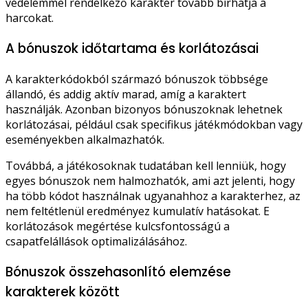
védelemmel rendelkező karakter tovább bírhatja a
harcokat.
A bónuszok időtartama és korlátozásai
A karakterkódokból származó bónuszok többsége
állandó, és addig aktív marad, amíg a karaktert
használják. Azonban bizonyos bónuszoknak lehetnek
korlátozásai, például csak specifikus játékmódokban vagy
eseményekben alkalmazhatók.
Továbbá, a játékosoknak tudatában kell lenniük, hogy
egyes bónuszok nem halmozhatók, ami azt jelenti, hogy
ha több kódot használnak ugyanahhoz a karakterhez, az
nem feltétlenül eredményez kumulatív hatásokat. E
korlátozások megértése kulcsfontosságú a
csapatfelállások optimalizálásához.
Bónuszok összehasonlító elemzése
karakterek között