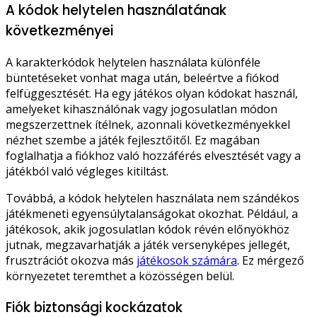
A kódok helytelen használatának
következményei
A karakterkódok helytelen használata különféle
büntetéseket vonhat maga után, beleértve a fiókod
felfüggesztését. Ha egy játékos olyan kódokat használ,
amelyeket kihasználónak vagy jogosulatlan módon
megszerzettnek ítélnek, azonnali következményekkel
nézhet szembe a játék fejlesztőitől. Ez magában
foglalhatja a fiókhoz való hozzáférés elvesztését vagy a
játékból való végleges kitiltást.
Továbbá, a kódok helytelen használata nem szándékos
játékmeneti egyensúlytalanságokat okozhat. Például, a
játékosok, akik jogosulatlan kódok révén előnyökhöz
jutnak, megzavarhatják a játék versenyképes jellegét,
frusztrációt okozva más
játékosok számára
. Ez mérgező
környezetet teremthet a közösségen belül.
Fiók biztonsági kockázatok