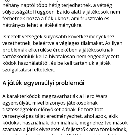
néhány naptól több hétig terjedhetnek, a vétség
súlyosságától függően. Ez idő alatt a játékosok nem
férhetnek hozzá a fiókjukhoz, ami frusztráló és
hátrányos lehet a játékélményükre.
Ismételt vétségek súlyosabb következményekhez
vezethetnek, beleértve a végleges tilalmakat. Az ilyen
problémák elkerülése érdekében a játékosoknak
tartózkodniuk kell a hivatalosan nem engedélyezett
kódok használatától, és be kell tartaniuk a játék
szolgáltatási feltételeit.
A játék egyensúlyi problémái
A karakterkódok megzavarhatják a Hero Wars
egyensúlyát, mivel bizonyos játékosoknak
tisztességtelen előnyöket adnak. Ez torzított
versenyképes tájat eredményezhet, ahol azok, akik
kódokat használnak, dominálnak, megnehezítve mások
számára a játék élvezetét. A fejlesztők arra törekednek,