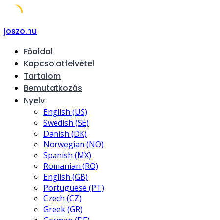
Skip
joszo.hu
to
Főoldal
content
Kapcsolatfelvétel
Tartalom
Bemutatkozás
Nyelv
English (US)
Swedish (SE)
Danish (DK)
Norwegian (NO)
Spanish (MX)
Romanian (RO)
English (GB)
Portuguese (PT)
Czech (CZ)
Greek (GR)