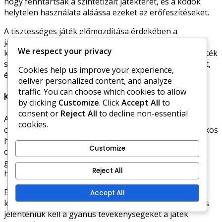
hogy fenntartsák a szintetizált játékteret, és a kódok
helytelen használata aláássa ezeket az erőfeszítéseket.
A tisztességes játék előmozdítása érdekében a
játékosoknak a készségeik és stratégiáik fejlesztésére
We respect your privacy
kell összpontosítaniuk, nem pedig a rövidítésekre. A játék
szándékos élvezete egészségesebb közösséget teremt,
Cookies help us improve your experience,
és javítja a játékélményt mindenki számára.
deliver personalized content, and analyze
traffic. You can choose which cookies to allow
Kihasználó gyakorlatok
by clicking
Customize
. Click
Accept All
to
consent or
Reject All
to decline non-essential
A karakterkódok használata kihasználó gyakorlatokat
cookies.
ösztönözhet a Hero Wars közösségében. Néhány játékos
harmadik fél eladóktól vásárolhat kódokat, ami
Customize
csalásokhoz és pénzvesztéshez vezethet. Ezek a
gyakorlatok nemcsak az egyes játékosokat károsítják,
Reject All
hanem a játék hírnevét is rontják.
Ennek megakadályozása érdekében a játékosoknak
Accept All
kerülniük kell a kódokkal kapcsolatos tranzakciókat, és
jelenteniük kell a gyanús tevékenységeket a játék