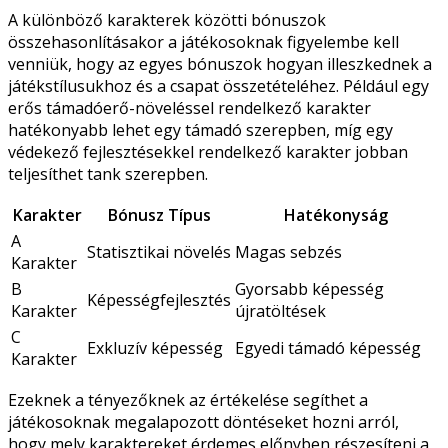
A különböző karakterek közötti bónuszok
összehasonlításakor a játékosoknak figyelembe kell
venniük, hogy az egyes bónuszok hogyan illeszkednek a
játékstílusukhoz és a csapat összetételéhez. Például egy
erős támadóerő-növeléssel rendelkező karakter
hatékonyabb lehet egy támadó szerepben, míg egy
védekező fejlesztésekkel rendelkező karakter jobban
teljesíthet tank szerepben.
Karakter
Bónusz Típus
Hatékonyság
A
Statisztikai növelés
Magas sebzés
Karakter
B
Gyorsabb képesség
Képességfejlesztés
Karakter
újratöltések
C
Exkluzív képesség
Egyedi támadó képesség
Karakter
Ezeknek a tényezőknek az értékelése segíthet a
játékosoknak megalapozott döntéseket hozni arról,
hogy mely karaktereket érdemes előnyben részesíteni a