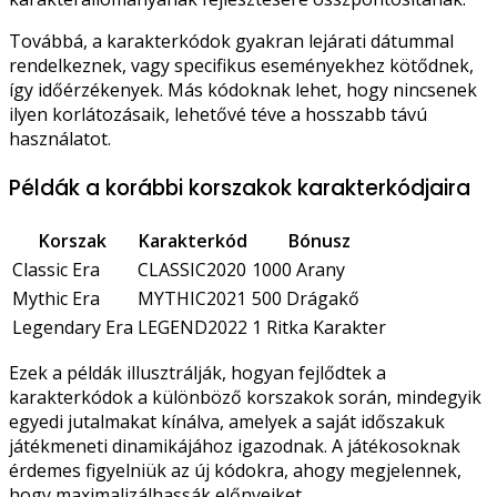
Továbbá, a karakterkódok gyakran lejárati dátummal
rendelkeznek, vagy specifikus eseményekhez kötődnek,
így időérzékenyek. Más kódoknak lehet, hogy nincsenek
ilyen korlátozásaik, lehetővé téve a hosszabb távú
használatot.
Példák a korábbi korszakok karakterkódjaira
Korszak
Karakterkód
Bónusz
Classic Era
CLASSIC2020
1000 Arany
Mythic Era
MYTHIC2021
500 Drágakő
Legendary Era
LEGEND2022
1 Ritka Karakter
Ezek a példák illusztrálják, hogyan fejlődtek a
karakterkódok a különböző korszakok során, mindegyik
egyedi jutalmakat kínálva, amelyek a saját időszakuk
játékmeneti dinamikájához igazodnak. A játékosoknak
érdemes figyelniük az új kódokra, ahogy megjelennek,
hogy maximalizálhassák előnyeiket.