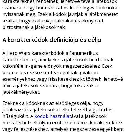
karakterekhez rendelnek, lehetővé téve a játékosok
számára, hogy bónuszokat és különleges funkciókat
nyissanak meg. Ezek a kódok javítják a játékmenetet
azáltal, hogy exkluzív jutalmakat és előnyöket
biztosítanak a játékosoknak.
A karakterkódok definíciója és célja
A Hero Wars karakterkódok alfanumerikus
karakterláncok, amelyeket a játékosok beírhatnak
különféle in-game előnyök megszerzéséhez. Ezek
promóciós eszközként szolgálnak, gyakran
eseményekhez vagy frissítésekhez kötődnek, lehetővé
téve a játékosok számára, hogy fokozzák a
játékélményüket.
Ezeknek a kódoknak az elsődleges célja, hogy
jutalmazzák a játékosokat elkötelezettségükért és
hűségükért. A
kódok használat
ával a játékosok
hozzáférhetnek olyan erőforrásokhoz, karakterekhez
vagy fejlesztésekhez, amelyek megszerzése egyébként