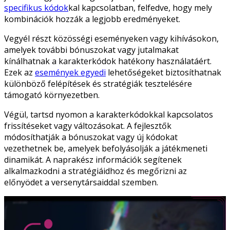
specifikus kódok
kal kapcsolatban, felfedve, hogy mely
kombinációk hozzák a legjobb eredményeket.
Vegyél részt közösségi eseményeken vagy kihívásokon,
amelyek további bónuszokat vagy jutalmakat
kínálhatnak a karakterkódok hatékony használatáért.
Ezek az
események egyedi
lehetőségeket biztosíthatnak
különböző felépítések és stratégiák tesztelésére
támogató környezetben.
Végül, tartsd nyomon a karakterkódokkal kapcsolatos
frissítéseket vagy változásokat. A fejlesztők
módosíthatják a bónuszokat vagy új kódokat
vezethetnek be, amelyek befolyásolják a játékmeneti
dinamikát. A naprakész információk segítenek
alkalmazkodni a stratégiáidhoz és megőrizni az
előnyödet a versenytársaiddal szemben.