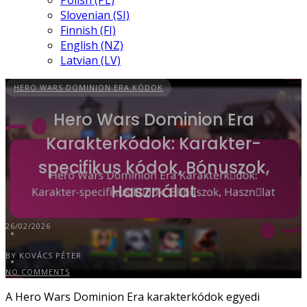
Polish (PL)
Slovenian (SI)
Finnish (FI)
English (NZ)
Latvian (LV)
HERO WARS DOMINION ERA KÓDOK
Hero Wars Dominion Era
Karakterkódok: Karakter-
specifikus kódok, Bónuszok,
Használat
26/02/2026
BY KOVÁCS PÉTER
NO COMMENTS
A Hero Wars Dominion Era karakterkódok egyedi