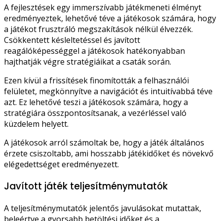
A fejlesztések egy immerszívabb játékmeneti élményt
eredményeztek, lehetővé téve a játékosok számára, hogy
a játékot frusztráló megszakítások nélkül élvezzék.
Csökkentett késleltetéssel és javított
reagálóképességgel a játékosok hatékonyabban
hajthatják végre stratégiáikat a csaták során.
Ezen kívül a frissítések finomították a felhasználói
felületet, megkönnyítve a navigációt és intuitívabbá téve
azt. Ez lehetővé teszi a játékosok számára, hogy a
stratégiára összpontosítsanak, a vezérléssel való
küzdelem helyett.
A játékosok arról számoltak be, hogy a játék általános
érzete csiszoltabb, ami hosszabb játékidőket és növekvő
elégedettséget eredményezett.
Javított játék teljesítménymutatók
A teljesítménymutatók jelentős javulásokat mutattak,
beleértve a gyorsabb betöltési időket és a