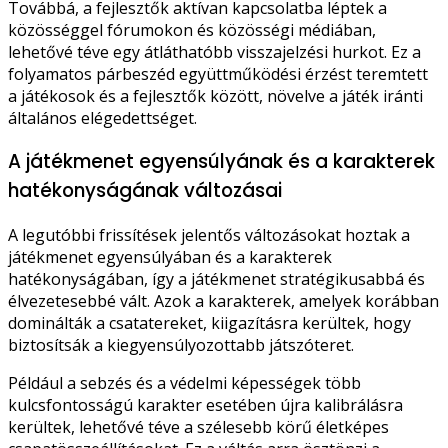
Továbbá, a fejlesztők aktívan kapcsolatba léptek a
közösséggel fórumokon és közösségi médiában,
lehetővé téve egy átláthatóbb visszajelzési hurkot. Ez a
folyamatos párbeszéd együttműködési érzést teremtett
a játékosok és a fejlesztők között, növelve a játék iránti
általános elégedettséget.
A játékmenet egyensúlyának és a karakterek
hatékonyságának változásai
A legutóbbi frissítések jelentős változásokat hoztak a
játékmenet egyensúlyában és a karakterek
hatékonyságában, így a játékmenet stratégikusabbá és
élvezetesebbé vált. Azok a karakterek, amelyek korábban
dominálták a csatatereket, kiigazításra kerültek, hogy
biztosítsák a kiegyensúlyozottabb játszóteret.
Például a sebzés és a védelmi képességek több
kulcsfontosságú karakter esetében újra kalibrálásra
kerültek, lehetővé téve a szélesebb körű életképes