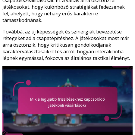
csapatösszeállításokat. Ez a váltás arra ösztönzi a
játékosokat, hogy különböző stratégiákat fedezzenek
fel, ahelyett, hogy néhány erős karakterre
támaszkodnának.
Továbbá, az új képességek és szinergiák bevezetése
rétegeket ad a csapatépítéshez. A játékosokat most már
arra ösztönzik, hogy kritikusan gondolkodjanak
karakterválasztásaikról és arról, hogyan interakcióba
lépnek egymással, fokozva az általános taktikai élményt.