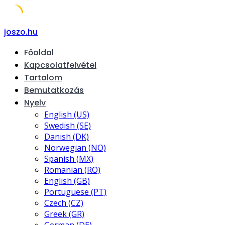
Skip
joszo.hu
to
Főoldal
content
Kapcsolatfelvétel
Tartalom
Bemutatkozás
Nyelv
English (US)
Swedish (SE)
Danish (DK)
Norwegian (NO)
Spanish (MX)
Romanian (RO)
English (GB)
Portuguese (PT)
Czech (CZ)
Greek (GR)