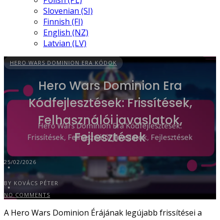
Polish (PL)
Slovenian (SI)
Finnish (FI)
English (NZ)
Latvian (LV)
HERO WARS DOMINION ERA KÓDOK
Hero Wars Dominion Era
Kódfejlesztések: Frissítések,
Felhasználói javaslatok,
Fejlesztések
25/02/2026
BY KOVÁCS PÉTER
NO COMMENTS
A Hero Wars Dominion Érájának legújabb frissítései a