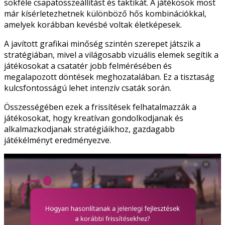
sokféle csapatösszeállítást és taktikát. A játékosok most
már kísérletezhetnek különböző hős kombinációkkal,
amelyek korábban kevésbé voltak életképesek.
A javított grafikai minőség szintén szerepet játszik a
stratégiában, mivel a világosabb vizuális elemek segítik a
játékosokat a csatatér jobb felmérésében és
megalapozott döntések meghozatalában. Ez a tisztaság
kulcsfontosságú lehet intenzív csaták során.
Összességében ezek a frissítések felhatalmazzák a
játékosokat, hogy kreatívan gondolkodjanak és
alkalmazkodjanak stratégiáikhoz, gazdagabb
játékélményt eredményezve.