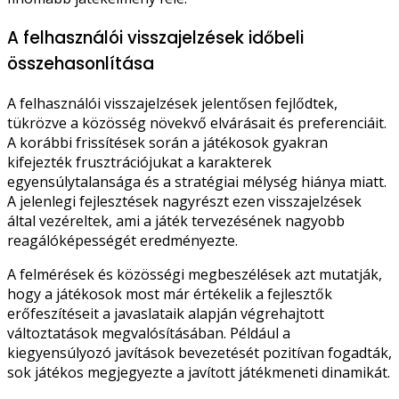
A felhasználói visszajelzések időbeli
összehasonlítása
A felhasználói visszajelzések jelentősen fejlődtek,
tükrözve a közösség növekvő elvárásait és preferenciáit.
A korábbi frissítések során a játékosok gyakran
kifejezték frusztrációjukat a karakterek
egyensúlytalansága és a stratégiai mélység hiánya miatt.
A jelenlegi fejlesztések nagyrészt ezen visszajelzések
által vezéreltek, ami a játék tervezésének nagyobb
reagálóképességét eredményezte.
A felmérések és közösségi megbeszélések azt mutatják,
hogy a játékosok most már értékelik a fejlesztők
erőfeszítéseit a javaslataik alapján végrehajtott
változtatások megvalósításában. Például a
kiegyensúlyozó javítások bevezetését pozitívan fogadták,
sok játékos megjegyezte a javított játékmeneti dinamikát.