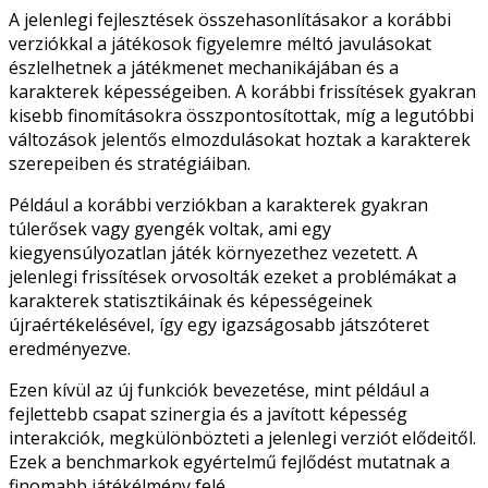
A jelenlegi fejlesztések összehasonlításakor a korábbi
verziókkal a játékosok figyelemre méltó javulásokat
észlelhetnek a játékmenet mechanikájában és a
karakterek képességeiben. A korábbi frissítések gyakran
kisebb finomításokra összpontosítottak, míg a legutóbbi
változások jelentős elmozdulásokat hoztak a karakterek
szerepeiben és stratégiáiban.
Például a korábbi verziókban a karakterek gyakran
túlerősek vagy gyengék voltak, ami egy
kiegyensúlyozatlan játék környezethez vezetett. A
jelenlegi frissítések orvosolták ezeket a problémákat a
karakterek statisztikáinak és képességeinek
újraértékelésével, így egy igazságosabb játszóteret
eredményezve.
Ezen kívül az új funkciók bevezetése, mint például a
fejlettebb csapat szinergia és a javított képesség
interakciók, megkülönbözteti a jelenlegi verziót elődeitől.
Ezek a benchmarkok egyértelmű fejlődést mutatnak a
finomabb játékélmény felé.