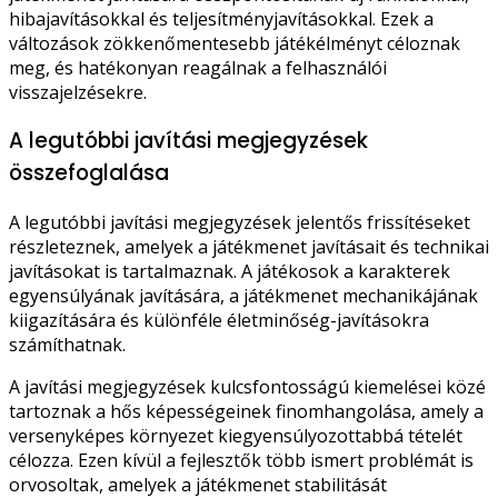
hibajavításokkal és teljesítményjavításokkal. Ezek a
változások zökkenőmentesebb játékélményt céloznak
meg, és hatékonyan reagálnak a felhasználói
visszajelzésekre.
A legutóbbi javítási megjegyzések
összefoglalása
A legutóbbi javítási megjegyzések jelentős frissítéseket
részleteznek, amelyek a játékmenet javításait és technikai
javításokat is tartalmaznak. A játékosok a karakterek
egyensúlyának javítására, a játékmenet mechanikájának
kiigazítására és különféle életminőség-javításokra
számíthatnak.
A javítási megjegyzések kulcsfontosságú kiemelései közé
tartoznak a hős képességeinek finomhangolása, amely a
versenyképes környezet kiegyensúlyozottabbá tételét
célozza. Ezen kívül a fejlesztők több ismert problémát is
orvosoltak, amelyek a játékmenet stabilitását