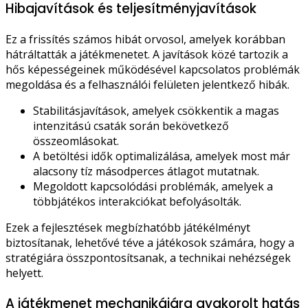
Hibajavítások és teljesítményjavítások
Ez a frissítés számos hibát orvosol, amelyek korábban
hátráltatták a játékmenetet. A javítások közé tartozik a
hős képességeinek működésével kapcsolatos problémák
megoldása és a felhasználói felületen jelentkező hibák.
Stabilitásjavítások, amelyek csökkentik a magas
intenzitású csaták során bekövetkező
összeomlásokat.
A betöltési idők optimalizálása, amelyek most már
alacsony tíz másodperces átlagot mutatnak.
Megoldott kapcsolódási problémák, amelyek a
többjátékos interakciókat befolyásolták.
Ezek a fejlesztések megbízhatóbb játékélményt
biztosítanak, lehetővé téve a játékosok számára, hogy a
stratégiára összpontosítsanak, a technikai nehézségek
helyett.
A játékmenet mechanikájára gyakorolt hatás