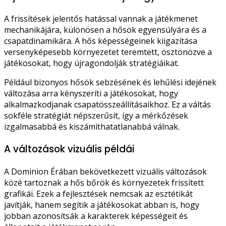
A frissítések jelentős hatással vannak a játékmenet
mechanikájára, különösen a hősök egyensúlyára és a
csapatdinamikára. A hős képességeinek kiigazítása
versenyképesebb környezetet teremtett, ösztönözve a
játékosokat, hogy újragondolják stratégiáikat.
Például bizonyos hősök sebzésének és lehűlési idejének
változása arra kényszeríti a játékosokat, hogy
alkalmazkodjanak csapatösszeállításaikhoz. Ez a váltás
sokféle stratégiát népszerűsít, így a mérkőzések
izgalmasabbá és kiszámíthatatlanabbá válnak.
A változások vizuális példái
A Dominion Érában bekövetkezett vizuális változások
közé tartoznak a hős bőrök és környezetek frissített
grafikái. Ezek a fejlesztések nemcsak az esztétikát
javítják, hanem segítik a játékosokat abban is, hogy
jobban azonosítsák a karakterek képességeit és