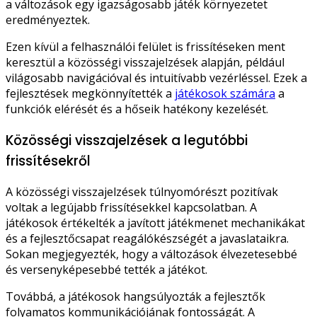
a változások egy igazságosabb játék környezetet
eredményeztek.
Ezen kívül a felhasználói felület is frissítéseken ment
keresztül a közösségi visszajelzések alapján, például
világosabb navigációval és intuitívabb vezérléssel. Ezek a
fejlesztések megkönnyítették a
játékosok számára
a
funkciók elérését és a hőseik hatékony kezelését.
Közösségi visszajelzések a legutóbbi
frissítésekről
A közösségi visszajelzések túlnyomórészt pozitívak
voltak a legújabb frissítésekkel kapcsolatban. A
játékosok értékelték a javított játékmenet mechanikákat
és a fejlesztőcsapat reagálókészségét a javaslataikra.
Sokan megjegyezték, hogy a változások élvezetesebbé
és versenyképesebbé tették a játékot.
Továbbá, a játékosok hangsúlyozták a fejlesztők
folyamatos kommunikációjának fontosságát. A