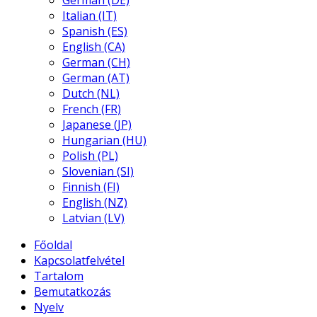
German (DE)
Italian (IT)
Spanish (ES)
English (CA)
German (CH)
German (AT)
Dutch (NL)
French (FR)
Japanese (JP)
Hungarian (HU)
Polish (PL)
Slovenian (SI)
Finnish (FI)
English (NZ)
Latvian (LV)
Főoldal
Kapcsolatfelvétel
Tartalom
Bemutatkozás
Nyelv