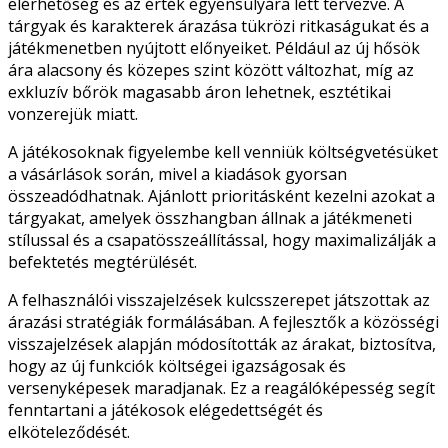
elérhetőség és az érték egyensúlyára lett tervezve. A
tárgyak és karakterek árazása tükrözi ritkaságukat és a
játékmenetben nyújtott előnyeiket. Például az új hősök
ára alacsony és közepes szint között változhat, míg az
exkluzív bőrök magasabb áron lehetnek, esztétikai
vonzerejük miatt.
A játékosoknak figyelembe kell venniük költségvetésüket
a vásárlások során, mivel a kiadások gyorsan
összeadódhatnak. Ajánlott prioritásként kezelni azokat a
tárgyakat, amelyek összhangban állnak a játékmeneti
stílussal és a csapatösszeállítással, hogy maximalizálják a
befektetés megtérülését.
A felhasználói visszajelzések kulcsszerepet játszottak az
árazási stratégiák formálásában. A fejlesztők a közösségi
visszajelzések alapján módosították az árakat, biztosítva,
hogy az új funkciók költségei igazságosak és
versenyképesek maradjanak. Ez a reagálóképesség segít
fenntartani a játékosok elégedettségét és
elköteleződését.