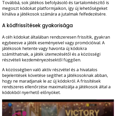
Továbbá, sok játékos befolyásoló és tartalomkészítő is
megoszt kódokat platformjaikon, így új lehetőségeket
kínálva a játékosok számára a jutalmak felfedezésére.
A kódfrissítések gyakorisága
A céh kódokat általában rendszeresen frissítik, gyakran
egybeesve a játék eseményeivel vagy promócióival. A
játékosok hetente vagy havonta új kódokra
számíthatnak, a játék ütemezésétől és a közösségi
részvételi kezdeményezésektől függően.
A közösségben való aktív részvétel és a hivatalos
bejelentések követése segíthet a játékosoknak abban,
hogy ne maradjanak le az új kódokról. A frissítések
rendszeres ellenőrzése maximalizálja a játékosok által a
kódokból nyerhető előnyöket.