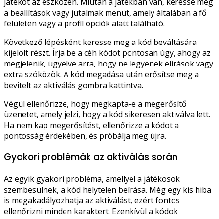
játékot az eszközén. Miután a játékban van, keresse meg
a beállítások vagy jutalmak menüt, amely általában a fő
felületen vagy a profil opciók alatt található.
Következő lépésként keresse meg a kód beváltására
kijelölt részt. Írja be a céh kódot pontosan úgy, ahogy az
megjelenik, ügyelve arra, hogy ne legyenek elírások vagy
extra szóközök. A kód megadása után erősítse meg a
bevitelt az aktiválás gombra kattintva.
Végül ellenőrizze, hogy megkapta-e a megerősítő
üzenetet, amely jelzi, hogy a kód sikeresen aktiválva lett.
Ha nem kap megerősítést, ellenőrizze a kódot a
pontosság érdekében, és próbálja meg újra.
Gyakori problémák az aktiválás során
Az egyik gyakori probléma, amellyel a játékosok
szembesülnek, a kód helytelen beírása. Még egy kis hiba
is megakadályozhatja az aktiválást, ezért fontos
ellenőrizni minden karaktert. Ezenkívül a kódok