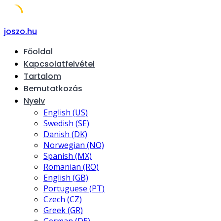
Skip
joszo.hu
to
Főoldal
content
Kapcsolatfelvétel
Tartalom
Bemutatkozás
Nyelv
English (US)
Swedish (SE)
Danish (DK)
Norwegian (NO)
Spanish (MX)
Romanian (RO)
English (GB)
Portuguese (PT)
Czech (CZ)
Greek (GR)