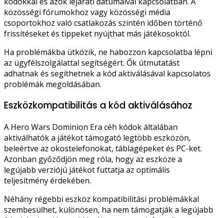
kódokkal és azok lejárati dátumaival kapcsolatban. A
közösségi fórumokhoz vagy közösségi média
csoportokhoz való csatlakozás szintén időben történő
frissítéseket és tippeket nyújthat más játékosoktól.
Ha problémákba ütközik, ne habozzon kapcsolatba lépni
az ügyfélszolgálattal segítségért. Ők útmutatást
adhatnak és segíthetnek a kód aktiválásával kapcsolatos
problémák megoldásában.
Eszközkompatibilitás a kód aktiválásához
A Hero Wars Dominion Era céh kódok általában
aktiválhatók a játékot támogató legtöbb eszközön,
beleértve az okostelefonokat, táblagépeket és PC-ket.
Azonban győződjön meg róla, hogy az eszköze a
legújabb verziójú játékot futtatja az optimális
teljesítmény érdekében.
Néhány régebbi eszköz kompatibilitási problémákkal
szembesülhet, különösen, ha nem támogatják a legújabb