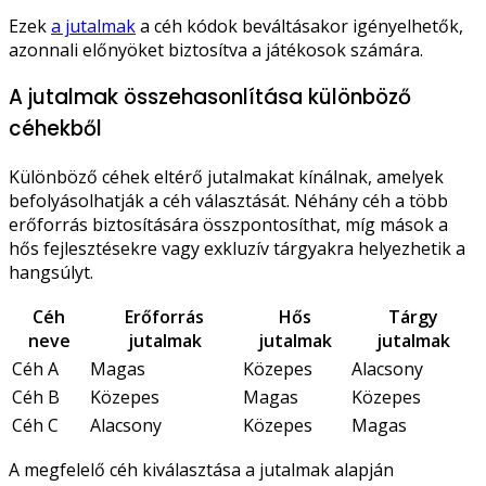
Ezek
a jutalmak
a céh kódok beváltásakor igényelhetők,
azonnali előnyöket biztosítva a játékosok számára.
A jutalmak összehasonlítása különböző
céhekből
Különböző céhek eltérő jutalmakat kínálnak, amelyek
befolyásolhatják a céh választását. Néhány céh a több
erőforrás biztosítására összpontosíthat, míg mások a
hős fejlesztésekre vagy exkluzív tárgyakra helyezhetik a
hangsúlyt.
Céh
Erőforrás
Hős
Tárgy
neve
jutalmak
jutalmak
jutalmak
Céh A
Magas
Közepes
Alacsony
Céh B
Közepes
Magas
Közepes
Céh C
Alacsony
Közepes
Magas
A megfelelő céh kiválasztása a jutalmak alapján