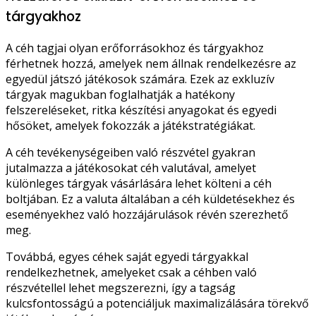
tárgyakhoz
A céh tagjai olyan erőforrásokhoz és tárgyakhoz
férhetnek hozzá, amelyek nem állnak rendelkezésre az
egyedül játszó játékosok számára. Ezek az exkluzív
tárgyak magukban foglalhatják a hatékony
felszereléseket, ritka készítési anyagokat és egyedi
hősöket, amelyek fokozzák a játékstratégiákat.
A céh tevékenységeiben való részvétel gyakran
jutalmazza a játékosokat céh valutával, amelyet
különleges tárgyak vásárlására lehet költeni a céh
boltjában. Ez a valuta általában a céh küldetésekhez és
eseményekhez való hozzájárulások révén szerezhető
meg.
Továbbá, egyes céhek saját egyedi tárgyakkal
rendelkezhetnek, amelyeket csak a céhben való
részvétellel lehet megszerezni, így a tagság
kulcsfontosságú a potenciáljuk maximalizálására törekvő