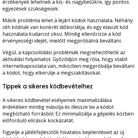
érzékenyek lehetnek a kis- és nagybetűkre, így pontos
egyezések szükségesek.
Másik probléma lehet a lejárt kódok használata. Néhány
céh kódnak van konkrét időkorlátja, és egy elavult kód
használata kudarcot okoz. Mindig ellenőrizze a kód
érvényességi idejét, mielőtt megpróbálná beváltani.
Végül, a kapcsolódási problémák megnehezíthetik az
aktiválási folyamatot. Győződjön meg róla, hogy stabil
internetkapcsolata van, miközben megpróbálja beváltani
a kódot, hogy elkerülje a megszakításokat.
Tippek a sikeres kódbevételhez
A sikeres kódbevétel esélyeinek maximalizálása
érdekében mindig másolja és illessze be a kódot
megbízható forrásból. Ez minimalizálja a gépelés közben
előforduló elírások kockázatát.
Figyelje a játékfejlesztők hivatalos bejelentéseit az új