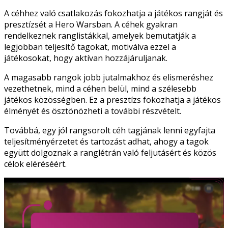
A céhhez való csatlakozás fokozhatja a játékos rangját és
presztízsét a Hero Warsban. A céhek gyakran
rendelkeznek ranglistákkal, amelyek bemutatják a
legjobban teljesítő tagokat, motiválva ezzel a
játékosokat, hogy aktívan hozzájáruljanak.
A magasabb rangok jobb jutalmakhoz és elismeréshez
vezethetnek, mind a céhen belül, mind a szélesebb
játékos közösségben. Ez a presztízs fokozhatja a játékos
élményét és ösztönözheti a további részvételt.
Továbbá, egy jól rangsorolt céh tagjának lenni egyfajta
teljesítményérzetet és tartozást adhat, ahogy a tagok
együtt dolgoznak a ranglétrán való feljutásért és közös
célok eléréséért.