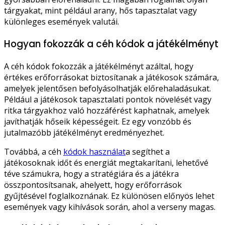
tárgyakat, mint például arany, hős tapasztalat vagy
különleges események valutái.
Hogyan fokozzák a céh kódok a játékélményt
A céh kódok fokozzák a játékélményt azáltal, hogy
értékes erőforrásokat biztosítanak a játékosok számára,
amelyek jelentősen befolyásolhatják előrehaladásukat.
Például a játékosok tapasztalati pontok növelését vagy
ritka tárgyakhoz való hozzáférést kaphatnak, amelyek
javíthatják hőseik képességeit. Ez egy vonzóbb és
jutalmazóbb játékélményt eredményezhet.
Továbbá, a céh
kódok használat
a segíthet a
játékosoknak időt és energiát megtakarítani, lehetővé
téve számukra, hogy a stratégiára és a játékra
összpontosítsanak, ahelyett, hogy erőforrások
gyűjtésével foglalkoznának. Ez különösen előnyös lehet
események vagy kihívások során, ahol a verseny magas.