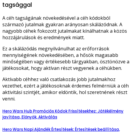
tagsággal
A céh tagságának növekedésével a céh kódokból
származó jutalmak gyakran arányosan skálázódnak. A
nagyobb céhek fokozott jutalmakat kínálhatnak a közös
hozzájárulások és eredmények miatt.
Ez a skálázódás megnyilvánulhat az erőforrások
mennyiségének növekedésében, a hősök magasabb
minőségében vagy értékesebb tárgyakban, ösztönözve a
játékosokat, hogy aktívan részt vegyenek a céhükben.
Aktívabb céhhez való csatlakozás jobb jutalmakhoz
vezethet, ezért a játékosoknak érdemes felmérniük a céh
aktivitási szintjét, amikor eldöntik, hol szeretnének részt
venni.
Hero Wars Hub Promóciós Kódok Frissítésekhez: Játékélmény
javítása, Előnyök, Aktiválás
Hero Wars Napi Ajándék Értesítések: Értesítések beállítása,