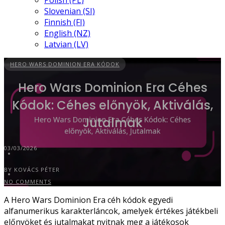
Polish (PL)
Slovenian (SI)
Finnish (FI)
English (NZ)
Latvian (LV)
HERO WARS DOMINION ERA KÓDOK
Hero Wars Dominion Era Céhes
Kódok: Céhes előnyök, Aktiválás,
Jutalmak
03/03/2026
BY KOVÁCS PÉTER
NO COMMENTS
A Hero Wars Dominion Era céh kódok egyedi
alfanumerikus karakterláncok, amelyek értékes játékbeli
előnyöket és jutalmakat nyitnak meg a játékosok