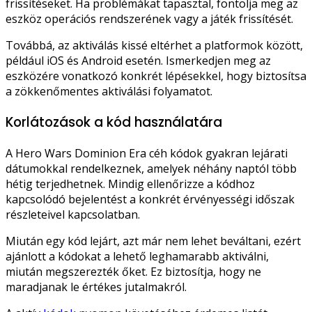
frissítéseket. Ha problémákat tapasztal, fontolja meg az
eszköz operációs rendszerének vagy a játék frissítését.
Továbbá, az aktiválás kissé eltérhet a platformok között,
például iOS és Android esetén. Ismerkedjen meg az
eszközére vonatkozó konkrét lépésekkel, hogy biztosítsa
a zökkenőmentes aktiválási folyamatot.
Korlátozások a kód használatára
A Hero Wars Dominion Era céh kódok gyakran lejárati
dátumokkal rendelkeznek, amelyek néhány naptól több
hétig terjedhetnek. Mindig ellenőrizze a kódhoz
kapcsolódó bejelentést a konkrét érvényességi időszak
részleteivel kapcsolatban.
Miután egy kód lejárt, azt már nem lehet beváltani, ezért
ajánlott a kódokat a lehető leghamarabb aktiválni,
miután megszerezték őket. Ez biztosítja, hogy ne
maradjanak le értékes jutalmakról.