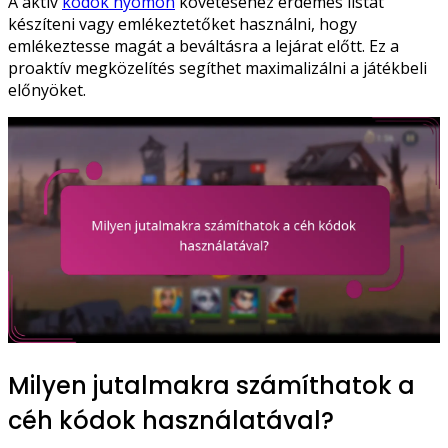
A aktív
kódok nyomon
követéséhez érdemes listát
készíteni vagy emlékeztetőket használni, hogy
emlékeztesse magát a beváltásra a lejárat előtt. Ez a
proaktív megközelítés segíthet maximalizálni a játékbeli
előnyöket.
Milyen jutalmakra számíthatok a
céh kódok használatával?