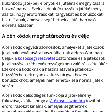
különböző játékbeli előnyök és jutalmak megnyitására
használhatnak. Ezek a kódok fokozzák a játékélményt
azáltal, hogy erőforrásokat, tárgyakat és bónuszokat
biztosítanak, amelyek segíthetnek a játékban való
előrehaladásban.
A céh kódok meghatározása és célja
A céh kódok egyedi azonosítók, amelyeket a játékosok
jutalmak beváltására használhatnak a Hero Warsban.
Céljuk a
közösségi részvétel
ösztönzése és a játékosok
jutalmazása a céh tevékenységekben való részvételükért.
Ezeknek a kódoknak a használatával a játékosok
hozzáférhetnek olyan exkluzív tárgyakhoz és
bónuszokhoz, amelyek nem érhetők el a normál játék
során.
A céh kódok elsődleges funkciója a játékélmény
fokozása, azáltal, hogy a
játékosok számára
további
erőforrásokat kínálnak, amelyek segíthetnek
gyorsabban előrehaladni. Ez magában foglalhat olyan