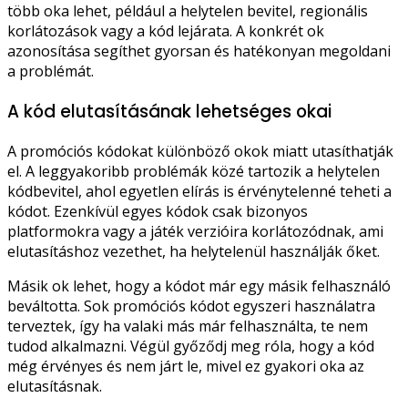
több oka lehet, például a helytelen bevitel, regionális
korlátozások vagy a kód lejárata. A konkrét ok
azonosítása segíthet gyorsan és hatékonyan megoldani
a problémát.
A kód elutasításának lehetséges okai
A promóciós kódokat különböző okok miatt utasíthatják
el. A leggyakoribb problémák közé tartozik a helytelen
kódbevitel, ahol egyetlen elírás is érvénytelenné teheti a
kódot. Ezenkívül egyes kódok csak bizonyos
platformokra vagy a játék verzióira korlátozódnak, ami
elutasításhoz vezethet, ha helytelenül használják őket.
Másik ok lehet, hogy a kódot már egy másik felhasználó
beváltotta. Sok promóciós kódot egyszeri használatra
terveztek, így ha valaki más már felhasználta, te nem
tudod alkalmazni. Végül győződj meg róla, hogy a kód
még érvényes és nem járt le, mivel ez gyakori oka az
elutasításnak.