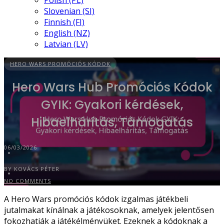
Polish (PL)
Slovenian (SI)
Finnish (FI)
English (NZ)
Latvian (LV)
HERO WARS PROMÓCIÓS KÓDOK
Hero Wars Hub Promóciós Kódok
GYIK: Gyakori kérdések,
Hibaelhárítás, Támogatás
06/03/2026
BY KOVÁCS PÉTER
NO COMMENTS
A Hero Wars promóciós kódok izgalmas játékbeli
jutalmakat kínálnak a játékosoknak, amelyek jelentősen
fokozhatják a játékélményüket. Ezeknek a kódoknak a