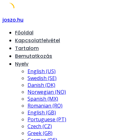
Skip
joszo.hu
to
Főoldal
content
Kapcsolatfelvétel
Tartalom
Bemutatkozás
Nyelv
English (US)
Swedish (SE)
Danish (DK)
Norwegian (NO)
Spanish (MX)
Romanian (RO)
English (GB)
Portuguese (PT)
Czech (CZ)
Greek (GR)