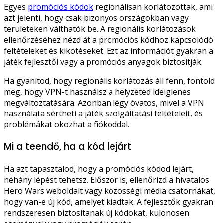
Egyes
promóciós kódok
regionálisan korlátozottak, ami
azt jelenti, hogy csak bizonyos országokban vagy
területeken válthatók be. A regionális korlátozások
ellenőrzéséhez nézd át a promóciós kódhoz kapcsolódó
feltételeket és kikötéseket. Ezt az információt gyakran a
játék fejlesztői vagy a promóciós anyagok biztosítják.
Ha gyanítod, hogy regionális korlátozás áll fenn, fontold
meg, hogy VPN-t használsz a helyzeted ideiglenes
megváltoztatására. Azonban légy óvatos, mivel a VPN
használata sértheti a játék szolgáltatási feltételeit, és
problémákat okozhat a fiókoddal.
Mi a teendő, ha a kód lejárt
Ha azt tapasztalod, hogy a promóciós kódod lejárt,
néhány lépést tehetsz. Először is, ellenőrizd a hivatalos
Hero Wars weboldalt vagy közösségi média csatornákat,
hogy van-e új kód, amelyet kiadtak. A fejlesztők gyakran
rendszeresen biztosítanak új kódokat, különösen