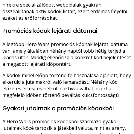
hírekre specializálódott weboldalak gyakran
összeállítanak aktív kódok listáit, ezért érdemes figyelni
ezeket az erőforrásokat.
Promóciós kódok lejárati dátumai
A legtöbb Hero Wars promóciós kódnak lejárati dátuma
van, amely általában néhány naptól több hétig terjed a
kiadás után. Mindig ellenőrizd a konkrét kód bejelentését
a megadott lejárati időpontért.
A kódok minél előbb történő felhasználása ajánlott, hogy
elkerüld a jutalmakról való lemaradást. Néhány kód
előzetes értesítés nélkül inaktívvá válhat, ezért a
megfelelő időben történő beváltás kulcsfontosságú.
Gyakori jutalmak a promóciós kódokból
A Hero Wars promóciós kódokból származó gyakori
jutalmak közé tartozik a játékbeli valuta, mint az arany,