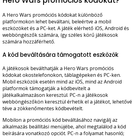
Hero Wars promóciós kódokat?
A Hero Wars promóciós kódokat különböző
platformokon lehet beváltani, beleértve a mobil
eszközöket és a PC-ket. A játék elérhető iOS, Android és
webböngészők számára, így széles körű játékosok
számára hozzáférhető.
A kód beváltására támogatott eszközök
A játékosok beválthatják a Hero Wars promóciós
kódokat okostelefonokon, táblagépeken és PC-ken.
Mobil eszközök esetén mind az iOS, mind az Android
platformok támogatják a kódbevitelt a
játékalkalmazáson keresztül. PC-n a játékosok
webböngészőkön keresztül érhetik el a játékot, lehetővé
téve a zökkenőmentes kódbevételt.
Mobilon a promóciós kód beváltásához navigálj az
alkalmazás beállítási menüjébe, ahol megtalálod a kód
beírására vonatkozó opciót. PC-n a folyamat hasonló;