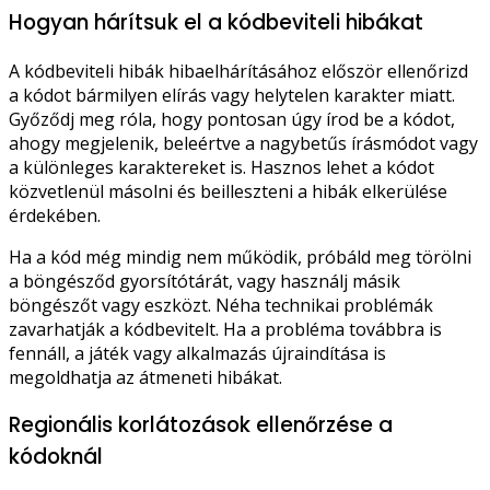
Hogyan hárítsuk el a kódbeviteli hibákat
A kódbeviteli hibák hibaelhárításához először ellenőrizd
a kódot bármilyen elírás vagy helytelen karakter miatt.
Győződj meg róla, hogy pontosan úgy írod be a kódot,
ahogy megjelenik, beleértve a nagybetűs írásmódot vagy
a különleges karaktereket is. Hasznos lehet a kódot
közvetlenül másolni és beilleszteni a hibák elkerülése
érdekében.
Ha a kód még mindig nem működik, próbáld meg törölni
a böngésződ gyorsítótárát, vagy használj másik
böngészőt vagy eszközt. Néha technikai problémák
zavarhatják a kódbevitelt. Ha a probléma továbbra is
fennáll, a játék vagy alkalmazás újraindítása is
megoldhatja az átmeneti hibákat.
Regionális korlátozások ellenőrzése a
kódoknál