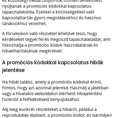
és közösségi média csoportok, szintén betekintést
nyújtanak a promóciós kódokkal kapcsolatos
tapasztalatokba. Ezekkel a közösségekkel való
kapcsolattartás gyors megoldásokhoz és hasznos
tanácsokhoz vezethet.
A fórumokon való részvétel lehetővé teszi, hogy
kérdéseket tegyél fel és megoszd tapasztalataidat, ami
fokozhatja a promóciós kódok használatának és
hibaelhárításának megértését.
A promóciós kódokkal kapcsolatos hibák
jelentése
Ha hibát találsz, amely a promóciós kódokat érinti,
fontos, hogy azt azonnal jelentsd. Használj a játékban
vagy a hivatalos weboldalon elérhető hibajelentési
funkciót a felfedezéseid benyújtásához.
Adj meg konkrét részleteket a hibáról, például a
reprodukálás lépéseit, a promóciós kódot, és bármilyen