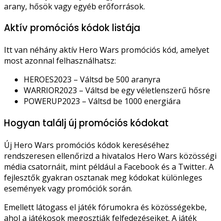
arany, hősök vagy egyéb erőforrások.
Aktív promóciós kódok listája
Itt van néhány aktív Hero Wars promóciós kód, amelyet
most azonnal felhasználhatsz:
HEROES2023 – Váltsd be 500 aranyra
WARRIOR2023 – Váltsd be egy véletlenszerű hősre
POWERUP2023 – Váltsd be 1000 energiára
Hogyan találj új promóciós kódokat
Új Hero Wars promóciós kódok kereséséhez
rendszeresen ellenőrizd a hivatalos Hero Wars közösségi
média csatornáit, mint például a Facebook és a Twitter. A
fejlesztők gyakran osztanak meg kódokat különleges
események vagy promóciók során.
Emellett látogass el játék fórumokra és közösségekbe,
ahol a játékosok megosztják felfedezéseiket. A játék