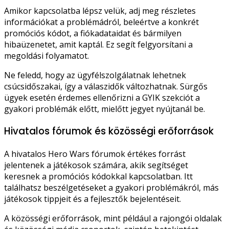
Amikor kapcsolatba lépsz velük, adj meg részletes
információkat a problémádról, beleértve a konkrét
promóciós kódot, a fiókadataidat és bármilyen
hibaüzenetet, amit kaptál. Ez segít felgyorsítani a
megoldási folyamatot.
Ne feledd, hogy az ügyfélszolgálatnak lehetnek
csúcsidőszakai, így a válaszidők változhatnak. Sürgős
ügyek esetén érdemes ellenőrizni a GYIK szekciót a
gyakori problémák előtt, mielőtt jegyet nyújtanál be.
Hivatalos fórumok és közösségi erőforrások
A hivatalos Hero Wars fórumok értékes forrást
jelentenek a játékosok számára, akik segítséget
keresnek a promóciós kódokkal kapcsolatban. Itt
találhatsz beszélgetéseket a gyakori problémákról, más
játékosok tippjeit és a fejlesztők bejelentéseit.
A közösségi erőforrások, mint például a rajongói oldalak