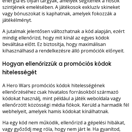
energia és olyan tárgyak, amelyek segítenek a hősök
szintjének emelésében. A játékosok exkluzív skineket
vagy bónuszokat is kaphatnak, amelyek fokozzák a
játékélményt.
A jutalmak jelentősen változhatnak a kód alapján, ezért
mindig ellenőrizd, hogy mit kínál az egyes kódok
beváltása előtt. Ez biztosítja, hogy maximálisan
kihasználhasd a rendelkezésre álló promóciók előnyeit.
Hogyan ellenőrizzük a promóciós kódok
hitelességét
A Hero Wars promóciós kódok hitelességének
ellenőrzéséhez csak hivatalos forrásokból származó
kódokat használj, mint például a játék weboldala vagy
ellenőrzött közösségi média fiókok. Kerüld a harmadik fél
webhelyeit, amelyek hamis kódokat kínálhatnak.
Ha egy kód nem működik, ellenőrizd a gépelési hibákat,
vagy győződj meg róla, hogy nem járt le. Ha gyanítod,