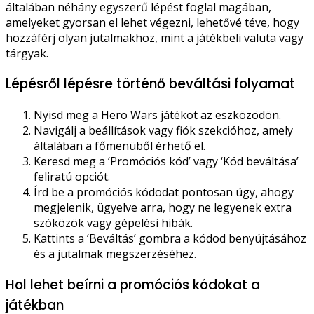
általában néhány egyszerű lépést foglal magában,
amelyeket gyorsan el lehet végezni, lehetővé téve, hogy
hozzáférj olyan jutalmakhoz, mint a játékbeli valuta vagy
tárgyak.
Lépésről lépésre történő beváltási folyamat
Nyisd meg a Hero Wars játékot az eszközödön.
Navigálj a beállítások vagy fiók szekcióhoz, amely
általában a főmenüből érhető el.
Keresd meg a ‘Promóciós kód’ vagy ‘Kód beváltása’
feliratú opciót.
Írd be a promóciós kódodat pontosan úgy, ahogy
megjelenik, ügyelve arra, hogy ne legyenek extra
szóközök vagy gépelési hibák.
Kattints a ‘Beváltás’ gombra a kódod benyújtásához
és a jutalmak megszerzéséhez.
Hol lehet beírni a promóciós kódokat a
játékban