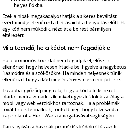
helyes fiókba.
Ezek a hibák megakadályozhatják a sikeres beváltást,
ezért mindig ellenőrizd a beírásaidat a benyújtás előtt. Ha
egy kód nem működik, nézd át a beírást bármilyen
eltérésért.
Mi a teendő, ha a kódot nem fogadják el
Ha a promóciós kódodat nem fogadják el, először
ellenőrizd, hogy helyesen írtad-e be, figyelve a nagybetűs
írásmódra és a szóközökre. Ha minden helyesnek tűnik,
ellenőrizd, hogy a kód még érvényes-e és nem járt-e le.
Továbbá, győződj meg róla, hogy a kód a te konkrét
platformodra vonatkozik, mivel egyes kódok kizárólag a
mobil vagy web verziókhoz tartoznak. Ha a problémák
továbbra is fennállnak, fontold meg, hogy felveszed a
kapcsolatot a Hero Wars támogatásával segítségért.
Tarts nyilván a használt promóciós kódokról és azok