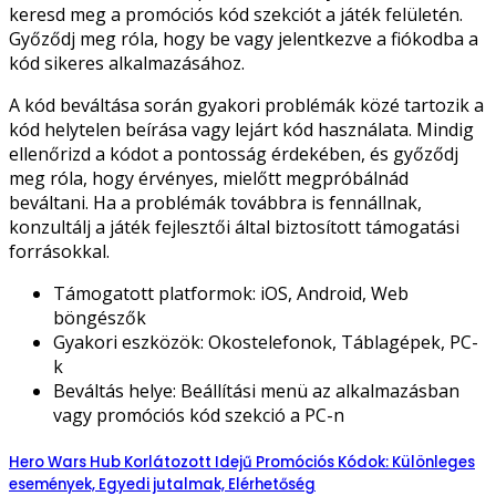
keresd meg a promóciós kód szekciót a játék felületén.
Győződj meg róla, hogy be vagy jelentkezve a fiókodba a
kód sikeres alkalmazásához.
A kód beváltása során gyakori problémák közé tartozik a
kód helytelen beírása vagy lejárt kód használata. Mindig
ellenőrizd a kódot a pontosság érdekében, és győződj
meg róla, hogy érvényes, mielőtt megpróbálnád
beváltani. Ha a problémák továbbra is fennállnak,
konzultálj a játék fejlesztői által biztosított támogatási
forrásokkal.
Támogatott platformok: iOS, Android, Web
böngészők
Gyakori eszközök: Okostelefonok, Táblagépek, PC-
k
Beváltás helye: Beállítási menü az alkalmazásban
vagy promóciós kód szekció a PC-n
Hero Wars Hub Korlátozott Idejű Promóciós Kódok: Különleges
események, Egyedi jutalmak, Elérhetőség