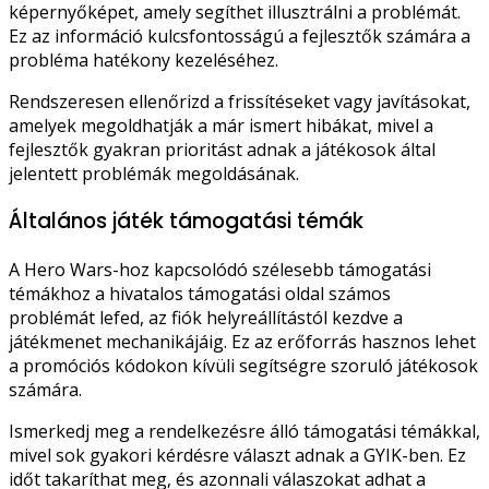
képernyőképet, amely segíthet illusztrálni a problémát.
Ez az információ kulcsfontosságú a fejlesztők számára a
probléma hatékony kezeléséhez.
Rendszeresen ellenőrizd a frissítéseket vagy javításokat,
amelyek megoldhatják a már ismert hibákat, mivel a
fejlesztők gyakran prioritást adnak a játékosok által
jelentett problémák megoldásának.
Általános játék támogatási témák
A Hero Wars-hoz kapcsolódó szélesebb támogatási
témákhoz a hivatalos támogatási oldal számos
problémát lefed, az fiók helyreállítástól kezdve a
játékmenet mechanikájáig. Ez az erőforrás hasznos lehet
a promóciós kódokon kívüli segítségre szoruló játékosok
számára.
Ismerkedj meg a rendelkezésre álló támogatási témákkal,
mivel sok gyakori kérdésre választ adnak a GYIK-ben. Ez
időt takaríthat meg, és azonnali válaszokat adhat a