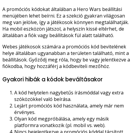
A promóciós kódokat általában a Hero Wars beállítási
menüjében lehet beírni. Ez a szekció gyakran világosan
meg van jelölve, így a játékosok könnyen megtalálhatják.
Ha mobil eszközön játszol, a helyszín kissé eltérhet, de
általában a fiók vagy beállítások fül alatt található.
Webes játékosok számára a promóciós kód bevitelének
helye általában ugyanabban a területen található, mint a
beállítások. Győződj meg róla, hogy be vagy jelentkezve a
fiókodba, hogy hozzáférj a kódbeviteli mezőhöz.
Gyakori hibák a kódok beváltásakor
A kód helytelen nagybetűs írásmóddal vagy extra
szóközökkel való beírása.
Lejárt promóciós kód használata, amely már nem
érvényes.
Olyan kód megpróbálása, amely egy másik
platformra vonatkozik (pl. mobil vs. web).
Nincs bejelentkezve a promóciós kóddal társított