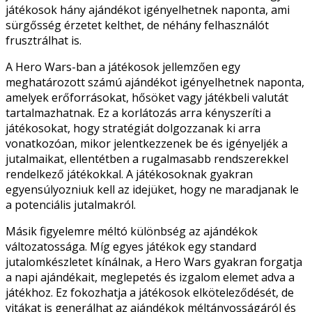
játékosok hány ajándékot igényelhetnek naponta, ami
sürgősség érzetet kelthet, de néhány felhasználót
frusztrálhat is.
A Hero Wars-ban a játékosok jellemzően egy
meghatározott számú ajándékot igényelhetnek naponta,
amelyek erőforrásokat, hősöket vagy játékbeli valutát
tartalmazhatnak. Ez a korlátozás arra kényszeríti a
játékosokat, hogy stratégiát dolgozzanak ki arra
vonatkozóan, mikor jelentkezzenek be és igényeljék a
jutalmaikat, ellentétben a rugalmasabb rendszerekkel
rendelkező játékokkal. A játékosoknak gyakran
egyensúlyozniuk kell az idejüket, hogy ne maradjanak le
a potenciális jutalmakról.
Másik figyelemre méltó különbség az ajándékok
változatossága. Míg egyes játékok egy standard
jutalomkészletet kínálnak, a Hero Wars gyakran forgatja
a napi ajándékait, meglepetés és izgalom elemet adva a
játékhoz. Ez fokozhatja a játékosok elköteleződését, de
vitákat is generálhat az ajándékok méltányosságáról és