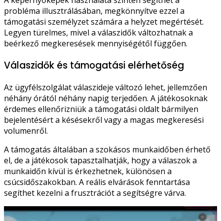
A képernyőképek használata szintén segíthet a
probléma illusztrálásában, megkönnyítve ezzel a
támogatási személyzet számára a helyzet megértését.
Legyen türelmes, mivel a válaszidők változhatnak a
beérkező megkeresések mennyiségétől függően.
Válaszidők és támogatási elérhetőség
Az ügyfélszolgálat válaszideje változó lehet, jellemzően
néhány órától néhány napig terjedően. A játékosoknak
érdemes ellenőrizniük a támogatási oldalt bármilyen
bejelentésért a késésekről vagy a magas megkeresési
volumenről.
A támogatás általában a szokásos munkaidőben érhető
el, de a játékosok tapasztalhatják, hogy a válaszok a
munkaidőn kívül is érkezhetnek, különösen a
csúcsidőszakokban. A reális elvárások fenntartása
segíthet kezelni a frusztrációt a segítségre várva.