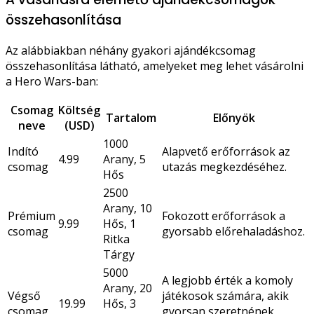
összehasonlítása
Az alábbiakban néhány gyakori ajándékcsomag
összehasonlítása látható, amelyeket meg lehet vásárolni
a Hero Wars-ban:
Csomag
Költség
Tartalom
Előnyök
neve
(USD)
1000
Indító
Alapvető erőforrások az
4.99
Arany, 5
csomag
utazás megkezdéséhez.
Hős
2500
Arany, 10
Prémium
Fokozott erőforrások a
9.99
Hős, 1
csomag
gyorsabb előrehaladáshoz.
Ritka
Tárgy
5000
A legjobb érték a komoly
Arany, 20
Végső
játékosok számára, akik
19.99
Hős, 3
csomag
gyorsan szeretnének