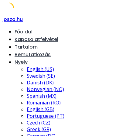
Skip
joszo.hu
to
Főoldal
content
Kapcsolatfelvétel
Tartalom
Bemutatkozás
Nyelv
English (US)
Swedish (SE)
Danish (DK)
Norwegian (NO)
Spanish (MX)
Romanian (RO)
English (GB)
Portuguese (PT)
Czech (CZ)
Greek (GR)