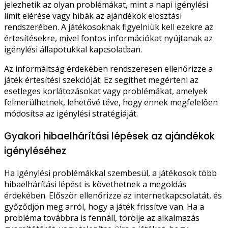
jelezhetik az olyan problémákat, mint a napi igénylési
limit elérése vagy hibák az ajándékok elosztási
rendszerében. A játékosoknak figyelniük kell ezekre az
értesítésekre, mivel fontos információkat nyújtanak az
igénylési állapotukkal kapcsolatban.
Az informáltság érdekében rendszeresen ellenőrizze a
játék értesítési szekcióját. Ez segíthet megérteni az
esetleges korlátozásokat vagy problémákat, amelyek
felmerülhetnek, lehetővé téve, hogy ennek megfelelően
módosítsa az igénylési stratégiáját.
Gyakori hibaelhárítási lépések az ajándékok
igényléséhez
Ha igénylési problémákkal szembesül, a játékosok több
hibaelhárítási lépést is követhetnek a megoldás
érdekében. Először ellenőrizze az internetkapcsolatát, és
győződjön meg arról, hogy a játék frissítve van. Ha a
probléma továbbra is fennáll, törölje az alkalmazás