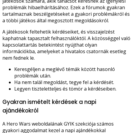
játékosok számára, akik tanácsot keresnek az igénylési
problémák hibaelhárításához. Ezek a fórumok gyakran
tartalmaznak beszélgetéseket a gyakori problémákról és
a többi játékos által megosztott megoldásokról.
A játékosok feltehetik kérdéseiket, és visszajelzést
kaphatnak tapasztalt felhasználóktól. A közösséggel való
kapcsolattartás betekintést nyújthat olyan
információkba, amelyeket a hivatalos csatornák esetleg
nem fednek le.
Keresgéljen a meglévő témák között hasonló
problémák után.
Ha nem talál megoldást, tegye fel a kérdését.
Legyen tiszteletteljes és tömör a kérdéseiben.
Gyakran ismételt kérdések a napi
ajándékokról
A Hero Wars weboldalának GYIK szekciója számos
gyakori aggodalmat kezel a napi ajándékokkal