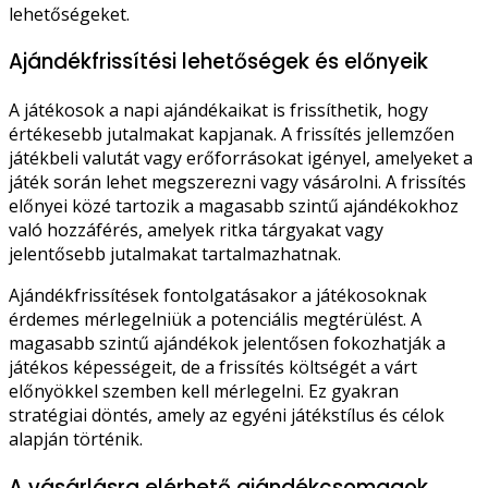
lehetőségeket.
Ajándékfrissítési lehetőségek és előnyeik
A játékosok a napi ajándékaikat is frissíthetik, hogy
értékesebb jutalmakat kapjanak. A frissítés jellemzően
játékbeli valutát vagy erőforrásokat igényel, amelyeket a
játék során lehet megszerezni vagy vásárolni. A frissítés
előnyei közé tartozik a magasabb szintű ajándékokhoz
való hozzáférés, amelyek ritka tárgyakat vagy
jelentősebb jutalmakat tartalmazhatnak.
Ajándékfrissítések fontolgatásakor a játékosoknak
érdemes mérlegelniük a potenciális megtérülést. A
magasabb szintű ajándékok jelentősen fokozhatják a
játékos képességeit, de a frissítés költségét a várt
előnyökkel szemben kell mérlegelni. Ez gyakran
stratégiai döntés, amely az egyéni játékstílus és célok
alapján történik.
A vásárlásra elérhető ajándékcsomagok