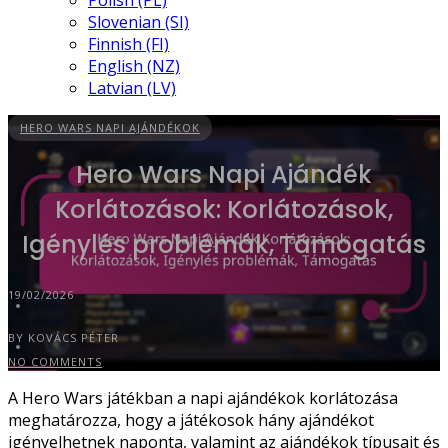
Polish (PL)
Slovenian (SI)
Finnish (FI)
English (NZ)
Latvian (LV)
HERO WARS NAPI AJÁNDÉKOK
Hero Wars Napi Ajándék
Korlátozások: Korlátozások,
Igénylés problémák, Támogatás
19/02/2026
BY KOVÁCS PÉTER
NO COMMENTS
A Hero Wars játékban a napi ajándékok korlátozása
meghatározza, hogy a játékosok hány ajándékot
igényelhetnek naponta, valamint az ajándékok típusait és