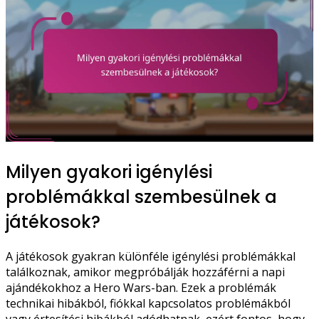
Milyen gyakori igénylési
problémákkal szembesülnek a
játékosok?
A játékosok gyakran különféle igénylési problémákkal
találkoznak, amikor megpróbálják hozzáférni a napi
ajándékokhoz a Hero Wars-ban. Ezek a problémák
technikai hibákból, fiókkal kapcsolatos problémákból
vagy értesítési hibákból adódhatnak, ezért fontos, hogy