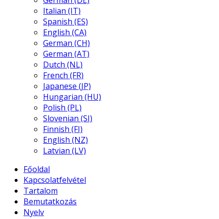
German (DE)
Italian (IT)
Spanish (ES)
English (CA)
German (CH)
German (AT)
Dutch (NL)
French (FR)
Japanese (JP)
Hungarian (HU)
Polish (PL)
Slovenian (SI)
Finnish (FI)
English (NZ)
Latvian (LV)
Főoldal
Kapcsolatfelvétel
Tartalom
Bemutatkozás
Nyelv