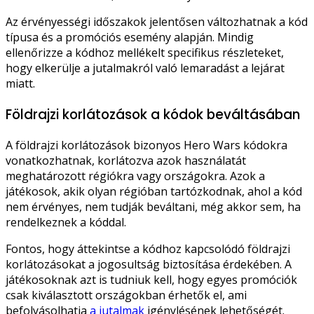
Az érvényességi időszakok jelentősen változhatnak a kód
típusa és a promóciós esemény alapján. Mindig
ellenőrizze a kódhoz mellékelt specifikus részleteket,
hogy elkerülje a jutalmakról való lemaradást a lejárat
miatt.
Földrajzi korlátozások a kódok beváltásában
A földrajzi korlátozások bizonyos Hero Wars kódokra
vonatkozhatnak, korlátozva azok használatát
meghatározott régiókra vagy országokra. Azok a
játékosok, akik olyan régióban tartózkodnak, ahol a kód
nem érvényes, nem tudják beváltani, még akkor sem, ha
rendelkeznek a kóddal.
Fontos, hogy áttekintse a kódhoz kapcsolódó földrajzi
korlátozásokat a jogosultság biztosítása érdekében. A
játékosoknak azt is tudniuk kell, hogy egyes promóciók
csak kiválasztott országokban érhetők el, ami
befolyásolhatja
a jutalmak
igénylésének lehetőségét.