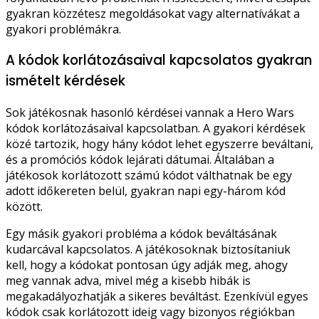
gyakran közzétesz megoldásokat vagy alternatívákat a
gyakori problémákra.
A kódok korlátozásaival kapcsolatos gyakran
ismételt kérdések
Sok játékosnak hasonló kérdései vannak a Hero Wars
kódok korlátozásaival kapcsolatban. A gyakori kérdések
közé tartozik, hogy hány kódot lehet egyszerre beváltani,
és a promóciós kódok lejárati dátumai. Általában a
játékosok korlátozott számú kódot válthatnak be egy
adott időkereten belül, gyakran napi egy-három kód
között.
Egy másik gyakori probléma a kódok beváltásának
kudarcával kapcsolatos. A játékosoknak biztosítaniuk
kell, hogy a kódokat pontosan úgy adják meg, ahogy
meg vannak adva, mivel még a kisebb hibák is
megakadályozhatják a sikeres beváltást. Ezenkívül egyes
kódok csak korlátozott ideig vagy bizonyos régiókban