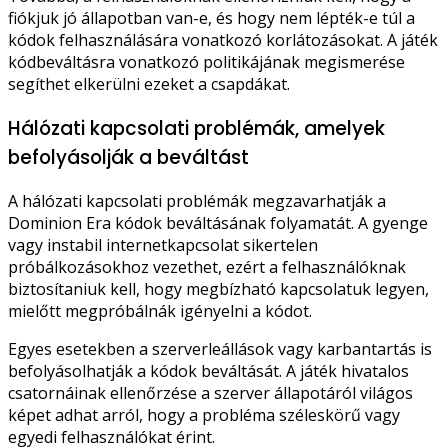
fiókjuk jó állapotban van-e, és hogy nem lépték-e túl a
kódok felhasználására vonatkozó korlátozásokat. A játék
kódbeváltásra vonatkozó politikájának megismerése
segíthet elkerülni ezeket a csapdákat.
Hálózati kapcsolati problémák, amelyek
befolyásolják a beváltást
A hálózati kapcsolati problémák megzavarhatják a
Dominion Era kódok beváltásának folyamatát. A gyenge
vagy instabil internetkapcsolat sikertelen
próbálkozásokhoz vezethet, ezért a felhasználóknak
biztosítaniuk kell, hogy megbízható kapcsolatuk legyen,
mielőtt megpróbálnák igényelni a kódot.
Egyes esetekben a szerverleállások vagy karbantartás is
befolyásolhatják a kódok beváltását. A játék hivatalos
csatornáinak ellenőrzése a szerver állapotáról világos
képet adhat arról, hogy a probléma széleskörű vagy
egyedi felhasználókat érint.