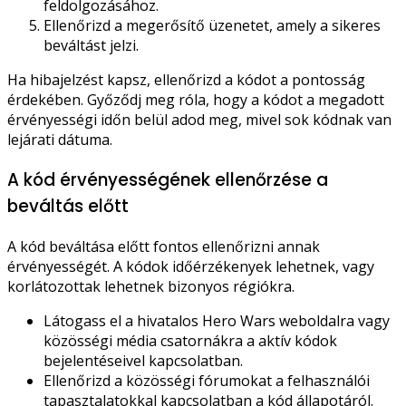
feldolgozásához.
Ellenőrizd a megerősítő üzenetet, amely a sikeres
beváltást jelzi.
Ha hibajelzést kapsz, ellenőrizd a kódot a pontosság
érdekében. Győződj meg róla, hogy a kódot a megadott
érvényességi időn belül adod meg, mivel sok kódnak van
lejárati dátuma.
A kód érvényességének ellenőrzése a
beváltás előtt
A kód beváltása előtt fontos ellenőrizni annak
érvényességét. A kódok időérzékenyek lehetnek, vagy
korlátozottak lehetnek bizonyos régiókra.
Látogass el a hivatalos Hero Wars weboldalra vagy
közösségi média csatornákra a aktív kódok
bejelentéseivel kapcsolatban.
Ellenőrizd a közösségi fórumokat a felhasználói
tapasztalatokkal kapcsolatban a kód állapotáról.