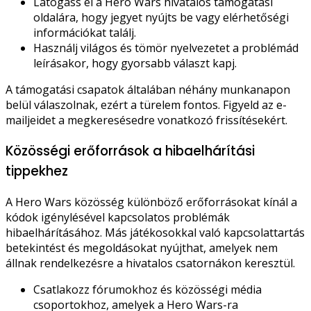
Látogass el a Hero Wars hivatalos támogatási
oldalára, hogy jegyet nyújts be vagy elérhetőségi
információkat találj.
Használj világos és tömör nyelvezetet a problémád
leírásakor, hogy gyorsabb választ kapj.
A támogatási csapatok általában néhány munkanapon
belül válaszolnak, ezért a türelem fontos. Figyeld az e-
mailjeidet a megkeresésedre vonatkozó frissítésekért.
Közösségi erőforrások a hibaelhárítási
tippekhez
A Hero Wars közösség különböző erőforrásokat kínál a
kódok igénylésével kapcsolatos problémák
hibaelhárításához. Más játékosokkal való kapcsolattartás
betekintést és megoldásokat nyújthat, amelyek nem
állnak rendelkezésre a hivatalos csatornákon keresztül.
Csatlakozz fórumokhoz és közösségi média
csoportokhoz, amelyek a Hero Wars-ra