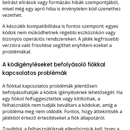
beírást elírások vagy formázási hibák szempontjából,
mivel még egy apró hiba is érvénytelen kód üzenethez
vezethet.
A készülék kompatibilitása is fontos szempont; egyes
kódok nem működhetnek régebbi eszközökön vagy
bizonyos operációs rendszereken. A játék legfrissebb
verzióra való frissítése segíthet enyhíteni ezeket a
problémákat.
A kódigényléseket befolyásoló fiókkal
kapcsolatos problémák
A fiókkal kapcsolatos problémák jelentősen
befolyásolhatják a kódok igénylésének lehetőségét. Ha
egy fiókot felfüggesztettek vagy kitiltottak, a
felhasználók nem tudják beváltani a kódokat, amíg a
probléma meg nem oldódik. Fontos, hogy áttekintsék a
játékból érkező értesítéseket a fiók állapotáról.
Továbbá, a felhasználóknak ellenőrizniük kell, hogy a