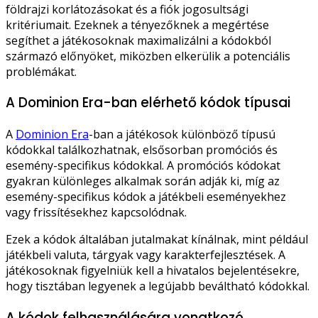
földrajzi korlátozásokat és a fiók jogosultsági
kritériumait. Ezeknek a tényezőknek a megértése
segíthet a játékosoknak maximalizálni a kódokból
származó előnyöket, miközben elkerülik a potenciális
problémákat.
A Dominion Era-ban elérhető kódok típusai
A
Dominion Era
-ban a játékosok különböző típusú
kódokkal találkozhatnak, elsősorban promóciós és
esemény-specifikus kódokkal. A promóciós kódokat
gyakran különleges alkalmak során adják ki, míg az
esemény-specifikus kódok a játékbeli eseményekhez
vagy frissítésekhez kapcsolódnak.
Ezek a kódok általában jutalmakat kínálnak, mint például
játékbeli valuta, tárgyak vagy karakterfejlesztések. A
játékosoknak figyelniük kell a hivatalos bejelentésekre,
hogy tisztában legyenek a legújabb beváltható kódokkal.
A kódok felhasználására vonatkozó