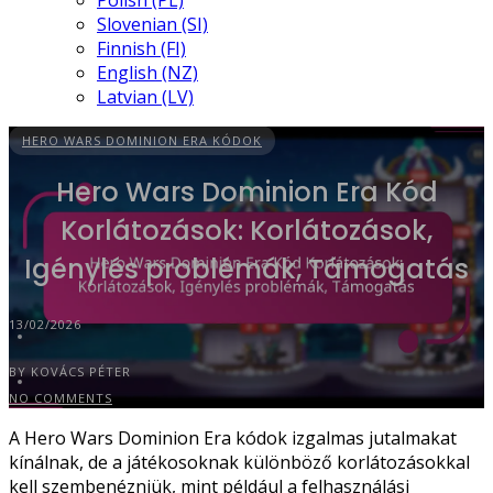
Polish (PL)
Slovenian (SI)
Finnish (FI)
English (NZ)
Latvian (LV)
HERO WARS DOMINION ERA KÓDOK
Hero Wars Dominion Era Kód
Korlátozások: Korlátozások,
Igénylés problémák, Támogatás
13/02/2026
BY KOVÁCS PÉTER
NO COMMENTS
A Hero Wars Dominion Era kódok izgalmas jutalmakat
kínálnak, de a játékosoknak különböző korlátozásokkal
kell szembenézniük, mint például a felhasználási