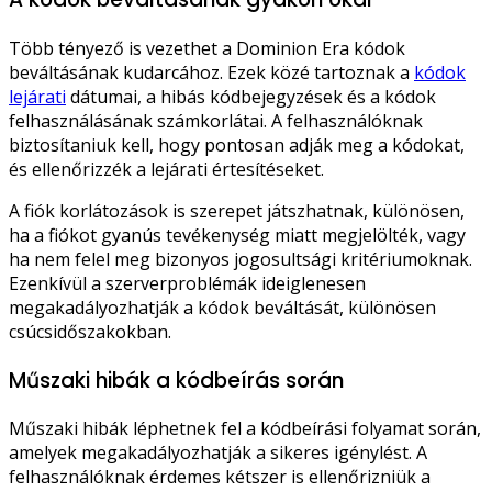
Több tényező is vezethet a Dominion Era kódok
beváltásának kudarcához. Ezek közé tartoznak a
kódok
lejárati
dátumai, a hibás kódbejegyzések és a kódok
felhasználásának számkorlátai. A felhasználóknak
biztosítaniuk kell, hogy pontosan adják meg a kódokat,
és ellenőrizzék a lejárati értesítéseket.
A fiók korlátozások is szerepet játszhatnak, különösen,
ha a fiókot gyanús tevékenység miatt megjelölték, vagy
ha nem felel meg bizonyos jogosultsági kritériumoknak.
Ezenkívül a szerverproblémák ideiglenesen
megakadályozhatják a kódok beváltását, különösen
csúcsidőszakokban.
Műszaki hibák a kódbeírás során
Műszaki hibák léphetnek fel a kódbeírási folyamat során,
amelyek megakadályozhatják a sikeres igénylést. A
felhasználóknak érdemes kétszer is ellenőrizniük a