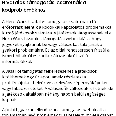
Hivatalos támogatási csatornák a
kódproblémákhoz
A Hero Wars hivatalos támogatási csatornái a fő
erőforrást jelentik a kódokkal kapcsolatos problémákkal
küzdő játékosok számára. A játékosok látogassanak el a
Hero Wars hivatalos támogatási weboldalára, hogy
jegyeket nyújtsanak be vagy válaszokat találjanak a
gyakori problémákra. Ez az oldal rendszeresen frissül a
ismert hibákról és kódkorlátozásokról szóló
információkkal.
A vásárlói támogatás felkereséséhez a játékosok
kitölthetnek egy űrlapot, amely részletezi a
problémájukat, beleértve a releváns képernyőképeket
vagy hibaüzeneteket. A válaszidők változóak lehetnek, de
a játékosok általában néhány napon belül segítséget
kapnak.
Ajánlott gyakran ellenőrizni a támogatási weboldalt a
folyamatban lévő problémák frissítéseiért, mivel a csapat