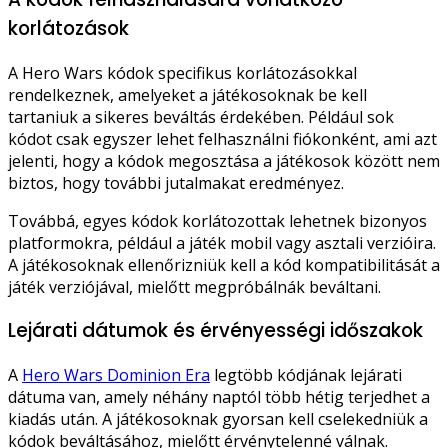
korlátozások
A Hero Wars kódok specifikus korlátozásokkal
rendelkeznek, amelyeket a játékosoknak be kell
tartaniuk a sikeres beváltás érdekében. Például sok
kódot csak egyszer lehet felhasználni fiókonként, ami azt
jelenti, hogy a kódok megosztása a játékosok között nem
biztos, hogy további jutalmakat eredményez.
Továbbá, egyes kódok korlátozottak lehetnek bizonyos
platformokra, például a játék mobil vagy asztali verzióira.
A játékosoknak ellenőrizniük kell a kód kompatibilitását a
játék verziójával, mielőtt megpróbálnák beváltani.
Lejárati dátumok és érvényességi időszakok
A
Hero Wars Dominion Era
legtöbb kódjának lejárati
dátuma van, amely néhány naptól több hétig terjedhet a
kiadás után. A játékosoknak gyorsan kell cselekedniük a
kódok beváltásához, mielőtt érvénytelenné válnak.