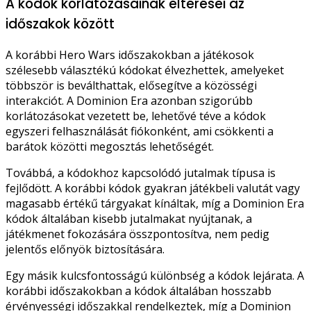
A kódok korlátozásainak eltérései az
időszakok között
A korábbi Hero Wars időszakokban a játékosok
szélesebb választékú kódokat élvezhettek, amelyeket
többször is beválthattak, elősegítve a közösségi
interakciót. A Dominion Era azonban szigorúbb
korlátozásokat vezetett be, lehetővé téve a kódok
egyszeri felhasználását fiókonként, ami csökkenti a
barátok közötti megosztás lehetőségét.
Továbbá, a kódokhoz kapcsolódó jutalmak típusa is
fejlődött. A korábbi kódok gyakran játékbeli valutát vagy
magasabb értékű tárgyakat kínáltak, míg a Dominion Era
kódok általában kisebb jutalmakat nyújtanak, a
játékmenet fokozására összpontosítva, nem pedig
jelentős előnyök biztosítására.
Egy másik kulcsfontosságú különbség a kódok lejárata. A
korábbi időszakokban a kódok általában hosszabb
érvényességi időszakkal rendelkeztek, míg a Dominion