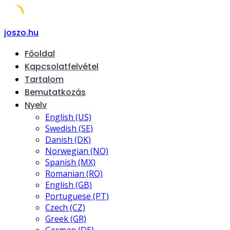
Skip
joszo.hu
to
Főoldal
content
Kapcsolatfelvétel
Tartalom
Bemutatkozás
Nyelv
English (US)
Swedish (SE)
Danish (DK)
Norwegian (NO)
Spanish (MX)
Romanian (RO)
English (GB)
Portuguese (PT)
Czech (CZ)
Greek (GR)