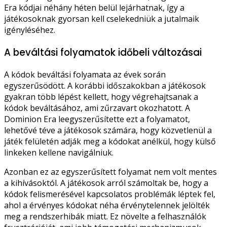
Era kódjai néhány héten belül lejárhatnak, így a
játékosoknak gyorsan kell cselekedniük a jutalmaik
igényléséhez.
A beváltási folyamatok időbeli változásai
A kódok beváltási folyamata az évek során
egyszerűsödött. A korábbi időszakokban a játékosok
gyakran több lépést kellett, hogy végrehajtsanak a
kódok beváltásához, ami zűrzavart okozhatott. A
Dominion Era leegyszerűsítette ezt a folyamatot,
lehetővé téve a játékosok számára, hogy közvetlenül a
játék felületén adják meg a kódokat anélkül, hogy külső
linkeken kellene navigálniuk.
Azonban ez az egyszerűsített folyamat nem volt mentes
a kihívásoktól. A játékosok arról számoltak be, hogy a
kódok felismerésével kapcsolatos problémák léptek fel,
ahol a érvényes kódokat néha érvénytelennek jelölték
meg a rendszerhibák miatt. Ez növelte a felhasználók