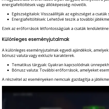
energiafeltöltések vagy állóképesség-növelők.
Egészségitalok: Visszaállítják az egészséget a csaták 
Energiafeltöltések: Lehetővé teszik a további játékme
Ezek az erőforrások létfontosságúak a csaták lendületének
Különleges eseményjutalmak
A különleges eseményjutalmak egyedi ajándékok, amelyek
bónusz valuta vagy exkluzív karakterek.
Tematikus tárgyak: Gyakran kapcsolódnak ünnepekhe
Bónusz valuta: További erőforrások, amelyeket esem
A részvétel az eseményeken nemcsak gazdagítja a játékme