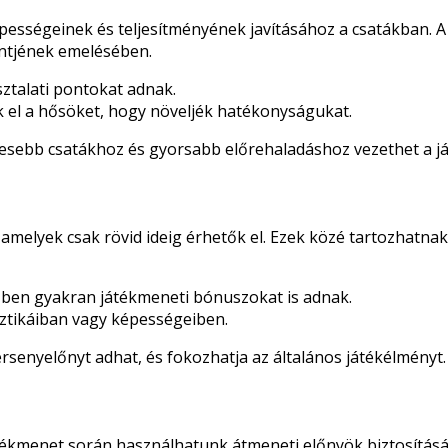
ességeinek és teljesítményének javításához a csatákban. A 
intjének emelésében.
sztalati pontokat adnak.
ák el a hősöket, hogy növeljék hatékonyságukat.
resebb csatákhoz és gyorsabb előrehaladáshoz vezethet a ját
, amelyek csak rövid ideig érhetők el. Ezek közé tartozhatna
zben gyakran játékmeneti bónuszokat is adnak.
sztikáiban vagy képességeiben.
rsenyelőnyt adhat, és fokozhatja az általános játékélményt.
tékmenet során használhatunk átmeneti előnyök biztosításár