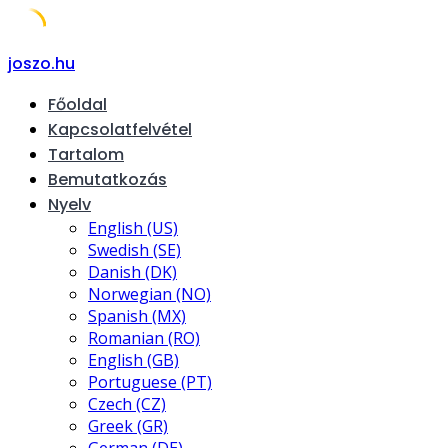
Skip
joszo.hu
to
Főoldal
content
Kapcsolatfelvétel
Tartalom
Bemutatkozás
Nyelv
English (US)
Swedish (SE)
Danish (DK)
Norwegian (NO)
Spanish (MX)
Romanian (RO)
English (GB)
Portuguese (PT)
Czech (CZ)
Greek (GR)