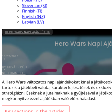
Polish (PL)
Slovenian (SI)
Finnish (FI)
English (NZ)
Latvian (LV)
HERO WARS NAPI AJÁNDÉKOK
Hero Wars Napi Aj
13/02/2026
BY KOVÁCS PÉTER
NO COMMENTS
A Hero Wars változatos napi ajándékokat kínál a játékosok
tartozik a játékbeli valuta, karakterfejlesztések és exkl
stratégiázni. Ezeknek a jutalmaknak a gyűjtésével a játéko
megkönnyítve ezzel a játékban való előrehaladást.
Key sections in the article: