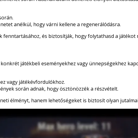
során.
netet anélkül, hogy várni kellene a regenerálódásra.
 fenntartásához, és biztosítják, hogy folytathasd a játékot
 konkrét játékbeli eseményekhez vagy ünnepségekhez kapcs
z vagy játékévfordulókhoz.
ények során adnak, hogy ösztönözzék a részvételt.
neti élményt, hanem lehetőségeket is biztosít olyan jutal