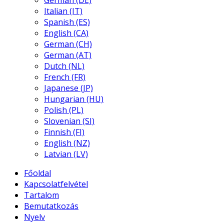
German (DE)
Italian (IT)
Spanish (ES)
English (CA)
German (CH)
German (AT)
Dutch (NL)
French (FR)
Japanese (JP)
Hungarian (HU)
Polish (PL)
Slovenian (SI)
Finnish (FI)
English (NZ)
Latvian (LV)
Főoldal
Kapcsolatfelvétel
Tartalom
Bemutatkozás
Nyelv