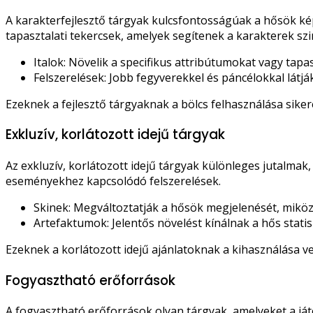
A karakterfejlesztő tárgyak kulcsfontosságúak a hősök kép
tapasztalati tekercsek, amelyek segítenek a karakterek sz
Italok: Növelik a specifikus attribútumokat vagy tapa
Felszerelések: Jobb fegyverekkel és páncélokkal látj
Ezeknek a fejlesztő tárgyaknak a bölcs felhasználása sike
Exkluzív, korlátozott idejű tárgyak
Az exkluzív, korlátozott idejű tárgyak különleges jutalmak
eseményekhez kapcsolódó felszerelések.
Skinek: Megváltoztatják a hősök megjelenését, mikö
Artefaktumok: Jelentős növelést kínálnak a hős stati
Ezeknek a korlátozott idejű ajánlatoknak a kihasználása ve
Fogyasztható erőforrások
A fogyasztható erőforrások olyan tárgyak, amelyeket a já