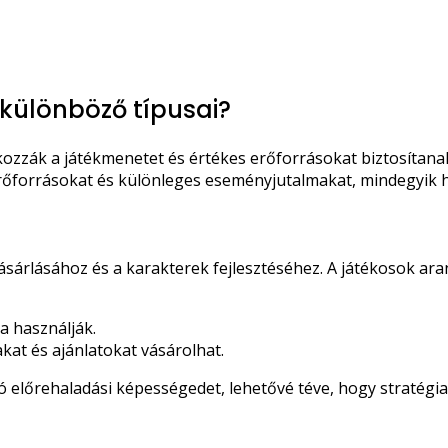
különböző típusai?
kozzák a játékmenetet és értékes erőforrásokat biztosítanak
 erőforrásokat és különleges eseményjutalmakat, mindegyik 
vásárlásához és a karakterek fejlesztéséhez. A játékosok a
a használják.
at és ajánlatokat vásárolhat.
ó előrehaladási képességedet, lehetővé téve, hogy stratégia