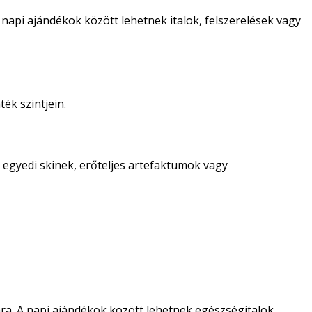
napi ajándékok között lehetnek italok, felszerelések vagy
ék szintjein.
k egyedi skinek, erőteljes artefaktumok vagy
a. A napi ajándékok között lehetnek egészségitalok,