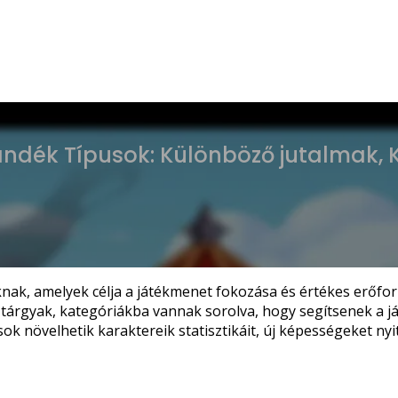
ándék Típusok: Különböző jutalmak, K
nak, amelyek célja a játékmenet fokozása és értékes erőfor
uzív tárgyak, kategóriákba vannak sorolva, hogy segítsenek 
sok növelhetik karaktereik statisztikáit, új képességeket n